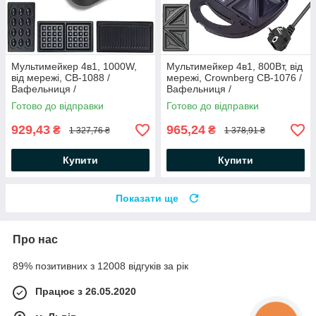
Мультимейкер 4в1, 1000W,
Мультимейкер 4в1, 800Вт, від
від мережі, СВ-1088 /
мережі, Crownberg CB-1076 /
Вафельниця /
Вафельниця /
Бутербродниця /
Бутербродниця /
Готово до відправки
Готово до відправки
Електрогриль / Сендвічниця
Електрогриль / Сендвічниця
929,43
965,24
₴
₴
1 327,76 ₴
1 378,91 ₴
Купити
Купити
Показати ще
Про нас
89% позитивних з 12008 відгуків за рік
Працює з 26.05.2020