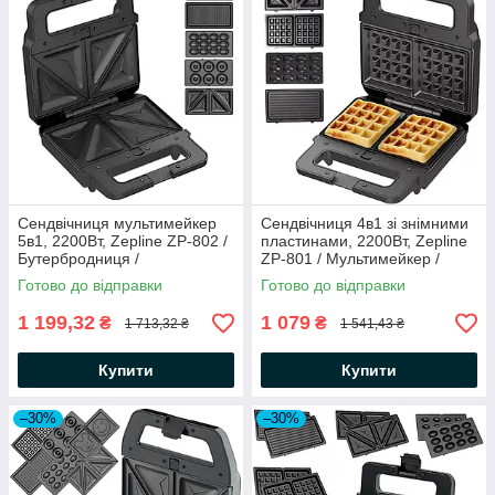
Сендвічниця мультимейкер
Сендвічниця 4в1 зі знімними
5в1, 2200Вт, Zepline ZP-802 /
пластинами, 2200Вт, Zepline
Бутербродниця /
ZP-801 / Мультимейкер /
Вафельниця / Електрогриль
Вафельниця / Електрогриль
Готово до відправки
Готово до відправки
1 199,32
1 079
₴
₴
1 713,32 ₴
1 541,43 ₴
Купити
Купити
–30%
–30%