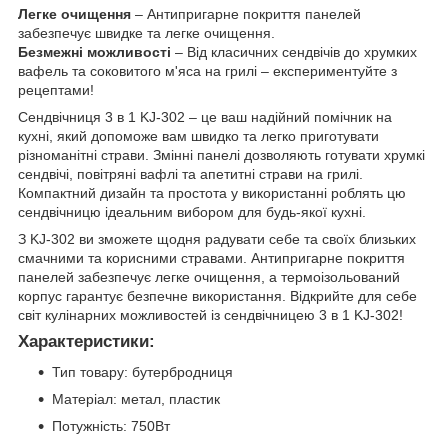
Легке очищення
– Антипригарне покриття панелей
забезпечує швидке та легке очищення.
Безмежні можливості
– Від класичних сендвічів до хрумких
вафель та соковитого м'яса на грилі – експериментуйте з
рецептами!
Сендвічниця 3 в 1 KJ-302 – це ваш надійний помічник на
кухні, який допоможе вам швидко та легко приготувати
різноманітні страви. Змінні панелі дозволяють готувати хрумкі
сендвічі, повітряні вафлі та апетитні страви на грилі.
Компактний дизайн та простота у використанні роблять цю
сендвічницю ідеальним вибором для будь-якої кухні.
З KJ-302 ви зможете щодня радувати себе та своїх близьких
смачними та корисними стравами. Антипригарне покриття
панелей забезпечує легке очищення, а термоізольований
корпус гарантує безпечне використання. Відкрийте для себе
світ кулінарних можливостей із сендвічницею 3 в 1 KJ-302!
Характеристики:
Тип товару: бутербродниця
Матеріал: метал, пластик
Потужність: 750Вт