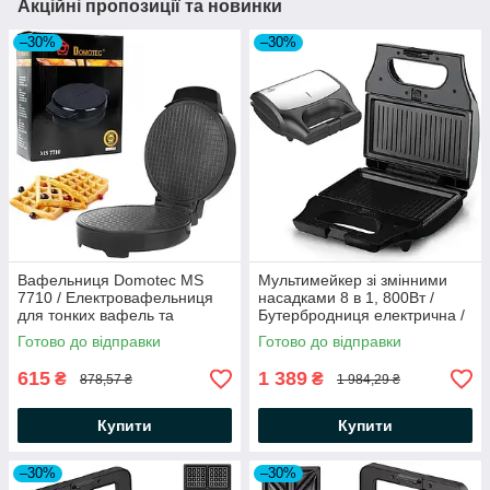
Акційні пропозиції та новинки
–30%
–30%
Вафельниця Domotec MS
Мультимейкер зі змінними
7710 / Електровафельниця
насадками 8 в 1, 800Вт /
для тонких вафель та
Бутербродниця електрична /
трубочок з антипригарним
Вафельниця /
Готово до відправки
Готово до відправки
покриттям
Електровафельниця
615
1 389
₴
₴
878,57 ₴
1 984,29 ₴
Купити
Купити
–30%
–30%