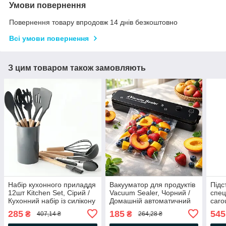
Умови повернення
Повернення товару впродовж 14 днів безкоштовно
Всі умови повернення
З цим товаром також замовляють
Набір кухонного приладдя
Вакууматор для продуктів
Підс
12шт Kitchen Set, Сірий /
Vacuum Sealer, Чорний /
спец
Кухонний набір із силікону
Домашній автоматичний
caro
та дерева з підставкою
вакуумний пакувальник
Орга
285
185
545
₴
₴
407,14 ₴
264,28 ₴
обер
при