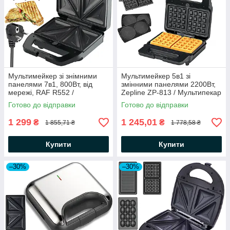
Мультимейкер зі знімними
Мультимейкер 5в1 зі
панелями 7в1, 800Вт, від
змінними панелями 2200Вт,
мережі, RAF R552 /
Zepline ZP-813 / Мультипекар
Бутербродниця електрична /
/ Електрична вафельниця
Готово до відправки
Готово до відправки
Сендвічниця
1 299
1 245,01
₴
₴
1 855,71 ₴
1 778,58 ₴
Купити
Купити
–30%
–30%