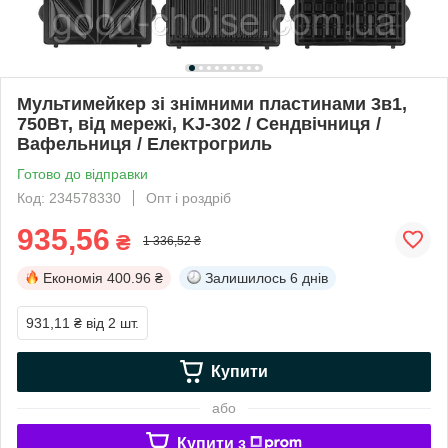
Мультимейкер зі знімними пластинами 3в1,
750Вт, від мережі, KJ-302 / Сендвічниця /
Вафельниця / Електрогриль
Готово до відправки
Код: 234578330
Опт і роздріб
935,56
₴
1 336,52 ₴
Економія
400.96 ₴
Залишилось
6 днів
931,11 ₴
від 2 шт.
Купити
або
Купити з