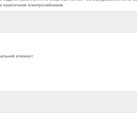
та практичним електрочайником.
івальний елемент