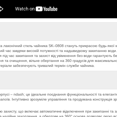
а лаконічний стиль чайника SK–0808 стануть прикрасою будь-якої к
ий час завдяки високій потужності та надшвидкому закипанню води.
 під час закипання та захист від увімкнення без води гарантують б
ння та очищення, вільне обертання на 360 градусів для максимальн
теріали забезпечують тривалий термін служби чайника.
пусі – ndash; це ідеальне поєднання функціональності та елегантно
апоїв. Інтуїтивно зрозуміле управління та продумана конструкція 
ахисту, що включає автоматичне відключення при закипанні та захи
 та надійне захоплення, а обертове на 360° основа дозволяє легко 