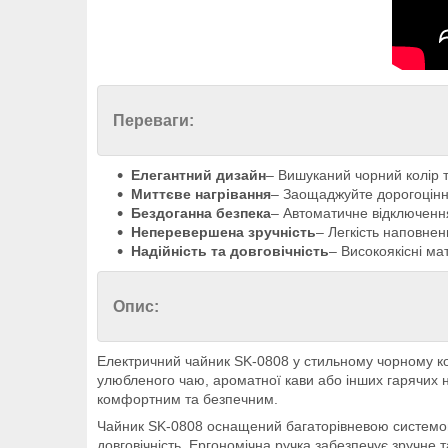
Переваги:
Елегантний дизайн
– Вишуканий чорний колір т
Миттєве нагрівання
– Заощаджуйте дорогоцінн
Бездоганна безпека
– Автоматичне відключення
Неперевершена зручність
– Легкість наповне
Надійність та довговічність
– Високоякісні ма
Опис:
Електричний чайник SK-0808 у стильному чорному кор
улюбленого чаю, ароматної кави або інших гарячих н
комфортним та безпечним.
Чайник SK-0808 оснащений багаторівневою системою з
довговічність. Ергономічна ручка забезпечує зручне