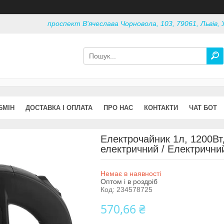
проспект В'ячеслава Чорновола, 103, 79061, Львів, 
БМІН
ДОСТАВКА І ОПЛАТА
ПРО НАС
КОНТАКТИ
ЧАТ БОТ
Електрочайник 1л, 1200Вт
електричний / Електричний
Немає в наявності
Оптом і в роздріб
Код:
234578725
570,66 ₴