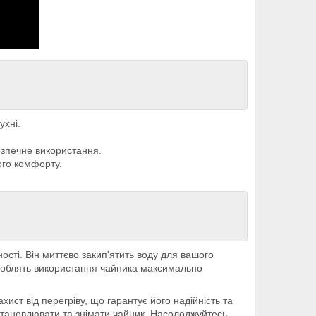
ухні.
езпечне використання.
ого комфорту.
сті. Він миттєво закип'ятить воду для вашого
зроблять використання чайника максимально
ст від перегріву, що гарантує його надійність та
встановлювати та знімати чайник. Насолоджуйтесь