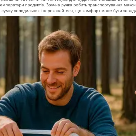
 температури продуктів. Зручна ручка робить транспортування макси
цю сумку холодильник і переконайтеся, що комфорт може бути завжд