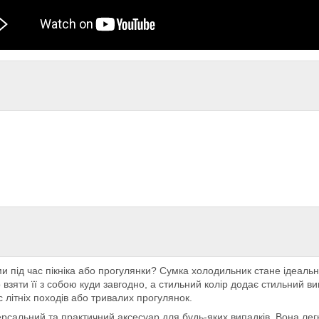
ми під час пікніка або прогулянки? Сумка холодильник стане ідеал
о взяти її з собою куди завгодно, а стильний колір додає стильний в
 літніх походів або тривалих прогулянок.
альний та практичний аксесуар для будь-яких випадків. Вона легко 