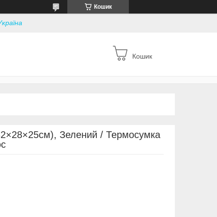
Кошик
Україна
Кошик
32×28×25см), Зелений / Термосумка
ос