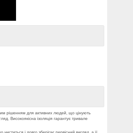
ьним рішенням для активних людей, що цінують
игляд. Високоякісна ізоляція гарантує тривале
чиститься і довго зберігає первісний вигляд, а її