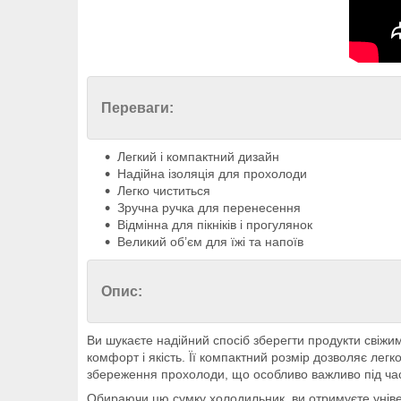
Переваги:
Легкий і компактний дизайн
Надійна ізоляція для прохолоди
Легко чиститься
Зручна ручка для перенесення
Відмінна для пікніків і прогулянок
Великий об’єм для їжі та напоїв
Опис:
Ви шукаєте надійний спосіб зберегти продукти свіжи
комфорт і якість. Її компактний розмір дозволяє легк
збереження прохолоди, що особливо важливо під час
Обираючи цю сумку холодильник, ви отримуєте універс