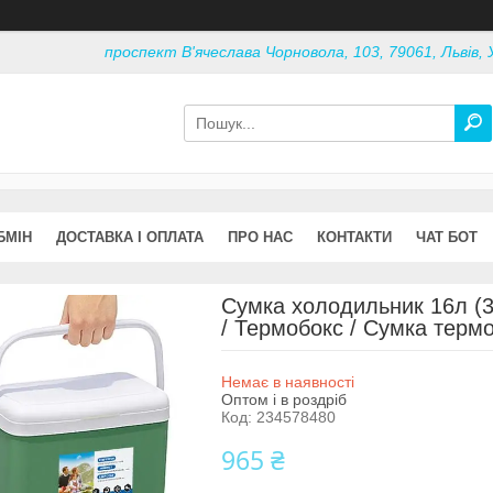
проспект В'ячеслава Чорновола, 103, 79061, Львів, 
БМІН
ДОСТАВКА І ОПЛАТА
ПРО НАС
КОНТАКТИ
ЧАТ БОТ
Сумка холодильник 16л (
/ Термобокс / Сумка терм
Немає в наявності
Оптом і в роздріб
Код:
234578480
965 ₴