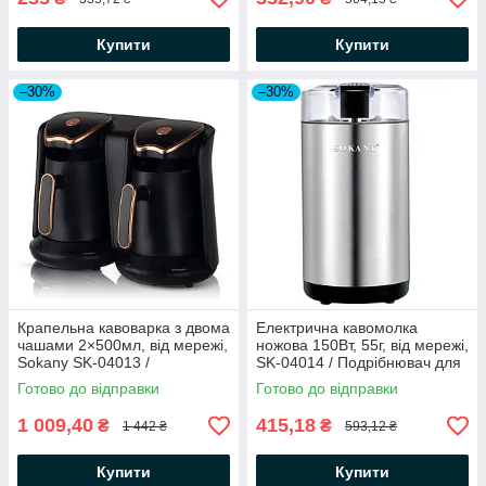
Купити
Купити
–30%
–30%
Крапельна кавоварка з двома
Електрична кавомолка
чашами 2×500мл, від мережі,
ножова 150Вт, 55г, від мережі,
Sokany SK-04013 /
SK-04014 / Подрібнювач для
Електрокавоварка
кави / Електрокавомолка
Готово до відправки
Готово до відправки
1 009,40
415,18
₴
₴
1 442 ₴
593,12 ₴
Купити
Купити