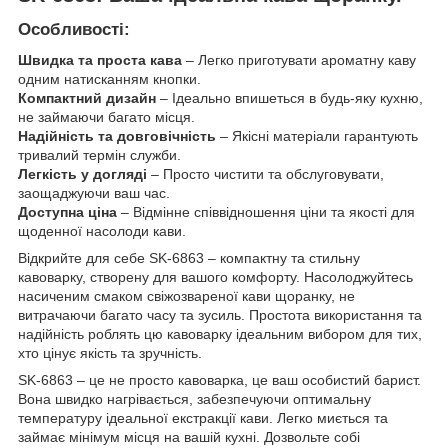
Особливості:
Швидка та проста кава
– Легко приготувати ароматну каву
одним натисканням кнопки.
Компактний дизайн
– Ідеально впишеться в будь-яку кухню,
не займаючи багато місця.
Надійність та довговічність
– Якісні матеріали гарантують
тривалий термін служби.
Легкість у догляді
– Просто чистити та обслуговувати,
заощаджуючи ваш час.
Доступна ціна
– Відмінне співвідношення ціни та якості для
щоденної насолоди кави.
Відкрийте для себе SK-6863 – компактну та стильну
кавоварку, створену для вашого комфорту. Насолоджуйтесь
насиченим смаком свіжозвареної кави щоранку, не
витрачаючи багато часу та зусиль. Простота використання та
надійність роблять цю кавоварку ідеальним вибором для тих,
хто цінує якість та зручність.
SK-6863 – це не просто кавоварка, це ваш особистий барист.
Вона швидко нагрівається, забезпечуючи оптимальну
температуру ідеальної екстракції кави. Легко миється та
займає мінімум місця на вашій кухні. Дозвольте собі