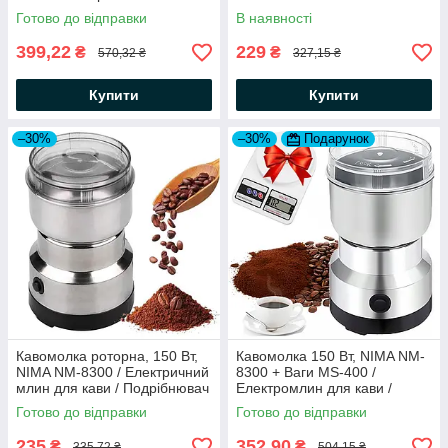
Подрібнювач для кави та
Подрібнювач
Готово до відправки
В наявності
спецій
399,22
229
₴
₴
570,32 ₴
327,15 ₴
Купити
Купити
–30%
–30%
Подарунок
Кавомолка роторна, 150 Вт,
Кавомолка 150 Вт, NIMA NM-
NIMA NM-8300 / Електричний
8300 + Ваги MS-400 /
млин для кави / Подрібнювач
Електромлин для кави /
для кави
Подрібнювач для кави
Готово до відправки
Готово до відправки
235
352,90
₴
₴
335,72 ₴
504,15 ₴