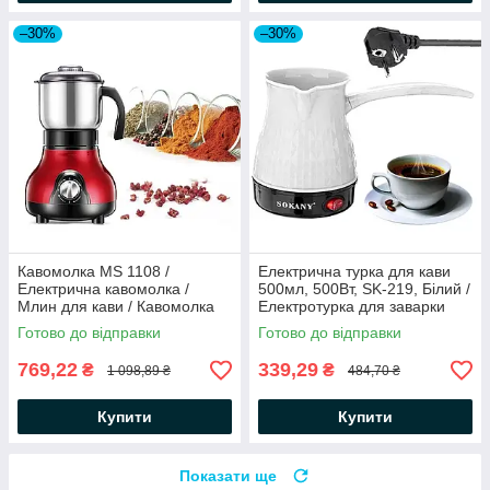
–30%
–30%
Кавомолка MS 1108 /
Електрична турка для кави
Електрична кавомолка /
500мл, 500Вт, SK-219, Білий /
Млин для кави / Кавомолка
Електротурка для заварки
для зерен
кави / Електрокавоварка
Готово до відправки
Готово до відправки
769,22
339,29
₴
₴
1 098,89 ₴
484,70 ₴
Купити
Купити
Показати ще