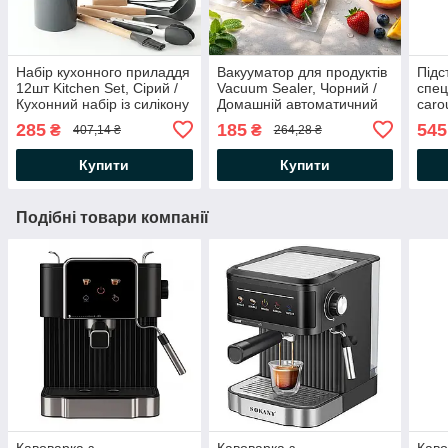
Набір кухонного приладдя
Вакууматор для продуктів
Підс
12шт Kitchen Set, Сірий /
Vacuum Sealer, Чорний /
спец
Кухонний набір із силікону
Домашній автоматичний
caro
та дерева з підставкою
вакуумний пакувальник
Орга
285
185
545
₴
₴
407,14 ₴
264,28 ₴
обер
при
Купити
Купити
Подібні товари компанії