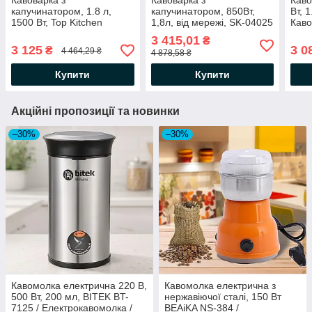
Кавоварка з
Кавоварка з
Каво
капучинатором, 1.8 л,
капучинатором, 850Вт,
Вт, 
1500 Вт, Top Kitchen
1,8л, від мережі, SK-04025
Каво
Tk00217/ Еспресо-
/ Електрокавоварка /
Елек
3 415,01
₴
машина / Настільна
Кавомашина
Наст
3 125
3 0
₴
4 464,29 ₴
4 878,58 ₴
кавомашина
Купити
Купити
Акційні пропозиції та новинки
–30%
–30%
Кавомолка електрична 220 В,
Кавомолка електрична з
500 Вт, 200 мл, BITEK BT-
нержавіючої сталі, 150 Вт
7125 / Електрокавомолка /
BEAiKA NS-384 /