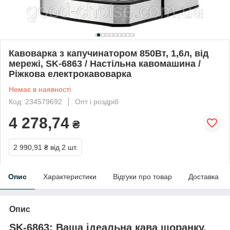
Кавоварка з капучинатором 850Вт, 1,6л, від
мережі, SK-6863 / Настільна кавомашина /
Ріжкова електрокавоварка
Немає в наявності
Код: 234579692
Опт і роздріб
4 278,74
₴
2 990,91 ₴
від 2 шт.
Опис
Характеристики
Відгуки про товар
Доставка
Опис
SK-6863: Ваша ідеальна кава щоранку.