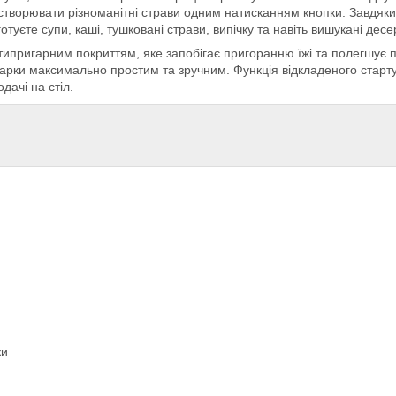
и створювати різноманітні страви одним натисканням кнопки. Завдя
туєте супи, каші, тушковані страви, випічку та навіть вишукані десе
пригарним покриттям, яке запобігає пригоранню їжі та полегшує п
рки максимально простим та зручним. Функція відкладеного старту 
дачі на стіл.
ки