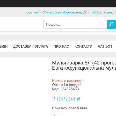
проспект В'ячеслава Чорновола, 103, 79061, Львів, 
БМІН
ДОСТАВКА І ОПЛАТА
ПРО НАС
КОНТАКТИ
ЧАТ БОТ
Мультиварка 5л (42 програ
Багатофункціональна мул
Немає в наявності
Оптом і в роздріб
Код:
234578453
2 085,04 ₴
Показати оптові ціни