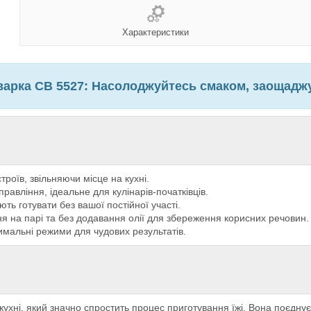
Характеристики
арка СВ 5527: Насолоджуйтесь смаком, заощаджу
троїв, звільняючи місце на кухні.
правління, ідеальне для кулінарів-початківців.
ть готувати без вашої постійної участі.
я на парі та без додавання олії для збереження корисних речовин.
имальні режими для чудових результатів.
хні, який значно спростить процес приготування їжі. Вона поєднує 