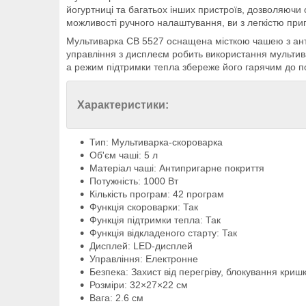
йогуртниці та багатьох інших пристроїв, дозволяюч
можливості ручного налаштування, ви з легкістю приго
Мультиварка СВ 5527 оснащена місткою чашею з анти
управління з дисплеєм робить використання мультива
а режим підтримки тепла збереже його гарячим до по
Характеристики:
Тип: Мультиварка-скороварка
Об'єм чаші: 5 л
Матеріал чаші: Антипригарне покриття
Потужність: 1000 Вт
Кількість програм: 42 програм
Функція скороварки: Так
Функція підтримки тепла: Так
Функція відкладеного старту: Так
Дисплей: LED-дисплей
Управління: Електронне
Безпека: Захист від перегріву, блокування криш
Розміри: 32×27×22 см
Вага: 2.6 см