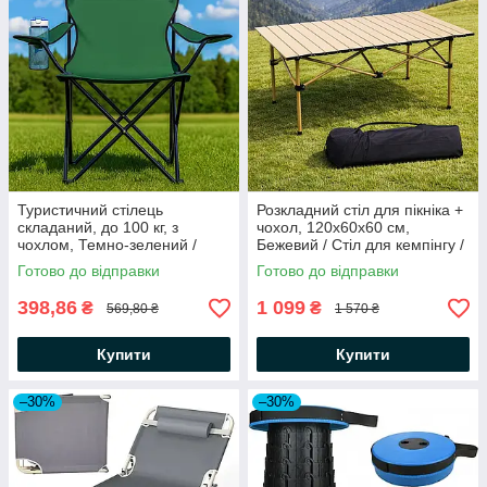
Туристичний стілець
Розкладний стіл для пікніка +
складаний, до 100 кг, з
чохол, 120х60х60 см,
чохлом, Темно-зелений /
Бежевий / Стіл для кемпінгу /
Розкладне крісло для
Туристичний столик
Готово до відправки
Готово до відправки
риболовлі та пікніка
398,86
1 099
₴
₴
569,80 ₴
1 570 ₴
Купити
Купити
–30%
–30%