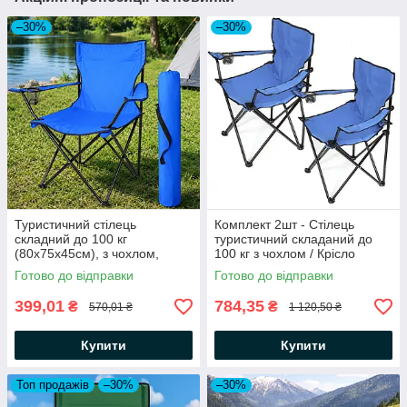
–30%
–30%
Туристичний стілець
Комплект 2шт - Стілець
складний до 100 кг
туристичний складаний до
(80х75х45см), з чохлом,
100 кг з чохлом / Крісло
Синій / Розкладний стілець
складане похідне
Готово до відправки
Готово до відправки
для риболовлі та пікніка
399,01
784,35
₴
₴
570,01 ₴
1 120,50 ₴
Купити
Купити
Топ продажів
–30%
–30%