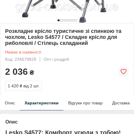
Розкладне крісло туристичне зі спинкою та
чохлом, Lesko S4577 / Складне крісло для
риболовлі / Стілець складаний
Немає в наявності
Код: 234579828
Опт і роздріб
2 036
₴
1 420 ₴
від 2 шт.
Опис
Характеристики
Відгуки про товар
Доставка
Опис
Lesko S4577: Комфорт усюди з тобою!