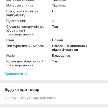
Матеріал спинки
Тканина
Відкидний столик на
Ні
підлокітнику
Підсклянник
1
Складна конструкція для
Так
зберігання і
транспортування
Стан
Новий
Тип туристичних меблів
Стілець зі спинкою і
підлокітниками
Колір
Камуфляж
Чохол для зберігання й
Так
транспортування
Приховати
Відгуки про товар
Ще немає відгуків про цей товар