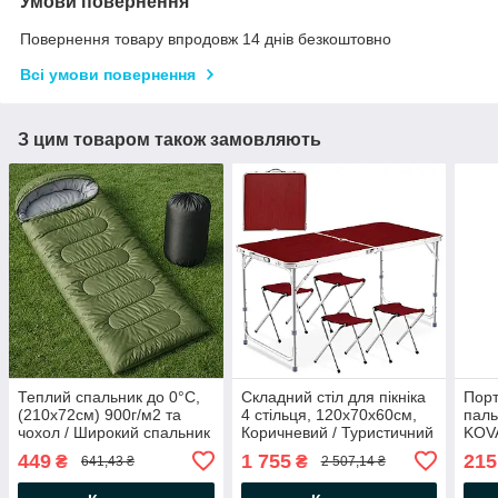
Умови повернення
Повернення товару впродовж 14 днів безкоштовно
Всі умови повернення
З цим товаром також замовляють
Теплий спальник до 0°C,
Складний стіл для пікніка
Порт
(210х72см) 900г/м2 та
4 стільця, 120х70х60см,
паль
чохол / Широкий спальник
Коричневий / Туристичний
KOVA
з капюшоном / Зимовий
стіл розкладний / Стіл для
плит
449
1 755
215
₴
₴
641,43 ₴
2 507,14 ₴
спальний мішок ковдра
кемпінгу