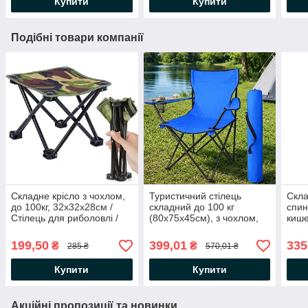
Купити
Купити
Подібні товари компанії
Складне крісло з чохлом,
Туристичний стілець
Скла
до 100кг, 32x32x28см /
складний до 100 кг
спин
Стілець для риболовлі /
(80х75х45см), з чохлом,
кише
Стілець туристичний /
Синій / Розкладний стілець
чохл
Кемпінговий стілець
для риболовлі та пікніка
Риба
199,50
399,01
335
₴
₴
285 ₴
570,01 ₴
Стіл
Купити
Купити
Акційні пропозиції та новинки