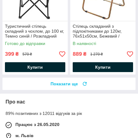
Туристичний стілець
Стілець складаний з
складний з чохлом, до 100 кг,
підлокітниками до 120кг,
Темно синій / Розкладний
76x51x50см, Бежевий /
стілець для риболовлі та
Розкладний туристичний
Готово до відправки
В наявності
пікніка
стілець / Садовий стілець
399
889
₴
₴
570 ₴
1 270 ₴
Купити
Купити
Показати ще
Про нас
89% позитивних з 12011 відгуків за рік
Працює з 26.05.2020
м. Львів