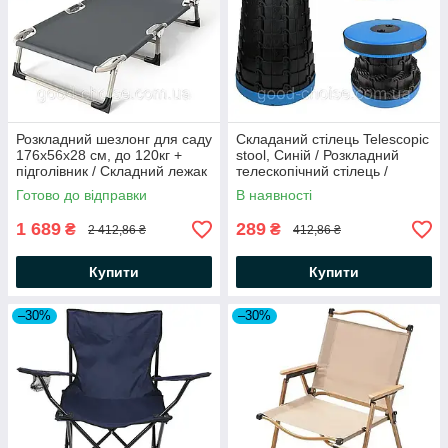
Розкладний шезлонг для саду
Складаний стілець Telescopic
176х56х28 см, до 120кг +
stool, Синій / Розкладний
підголівник / Складний лежак
телескопічний стілець /
/ Садовий шезлонг для пляжу
Туристичний стілець
Готово до відправки
В наявності
1 689
289
₴
₴
2 412,86 ₴
412,86 ₴
Купити
Купити
–30%
–30%