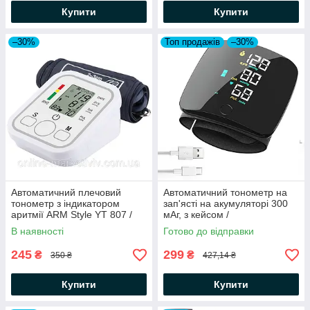
Купити
Купити
–30%
Топ продажів
–30%
Автоматичний плечовий
Автоматичний тонометр на
тонометр з індикатором
зап'ясті на акумуляторі 300
аритмії ARM Style YT 807 /
мАг, з кейсом /
Електронний вимірювач тиску
Акумуляторний тонометр з
В наявності
Готово до відправки
голосом
245
299
₴
₴
350 ₴
427,14 ₴
Купити
Купити