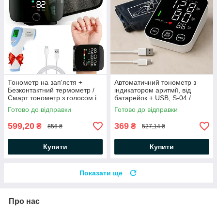
Тонометр на зап'ястя +
Автоматичний тонометр з
Безконтактний термометр /
індикатором аритмії, від
Смарт тонометр з голосом і
батарейок + USB, S-04 /
сенсорним дисплеєм
Апарат для вимірювання
Готово до відправки
Готово до відправки
артеріального тиску
599,20
369
₴
₴
856 ₴
527,14 ₴
Купити
Купити
Показати ще
Про нас