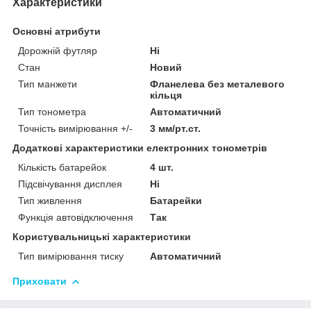
Характеристики
Основні атрибути
Дорожній футляр
Ні
Стан
Новий
Тип манжети
Фланелева без металевого
кільця
Тип тонометра
Автоматичний
Точність вимірювання +/-
3 мм/рт.ст.
Додаткові характеристики електронних тонометрів
Кількість батарейок
4 шт.
Підсвічування дисплея
Ні
Тип живлення
Батарейки
Функція автовідключення
Так
Користувальницькі характеристики
Тип вимірювання тиску
Автоматичний
Приховати