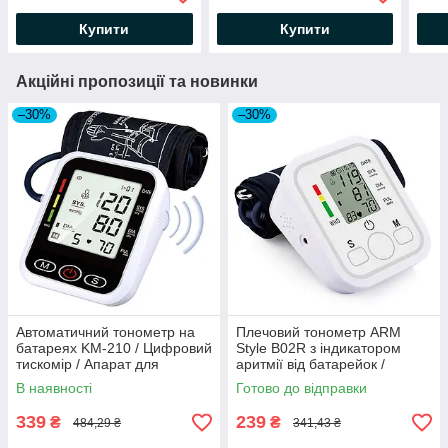
вимірювання тиску
тиску
дис
Купити
Купити
Акційні пропозиції та новинки
–30%
–30%
Автоматичний тонометр на
Плечовий тонометр ARM
батареях KM-210 / Цифровий
Style B02R з індикатором
тискомір / Апарат для
аритмії від батарейок /
вимірювання тиску
Автоматичний апарат для
В наявності
Готово до відправки
тиску
339
239
₴
₴
484,29 ₴
341,43 ₴