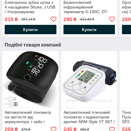
Електрична зубна щітка з
Безконтактний
Орто
4 насадками Shuke, з USB
інфрачервоний
ефек
/ Ультразвукова
термометр 0-100C, DT-
см) 
акумуляторна щітка для
8806C / Електронний
шиї 
215
295
269
₴
₴
307,14 ₴
421,43 ₴
зубів
градусник з дисплеєм /
Пірометр
Купити
Купити
Подібні товари компанії
Автоматичний тонометр
Автоматичний плечовий
Тоно
на зап'ястя від
тонометр з індикатором
Пуль
акумулятора + кейс /
аритмії ARM Style YT 807 /
SP2 
Цифровий тонометр для
Електронний вимірювач
голо
259
245
515
₴
₴
370 ₴
350 ₴