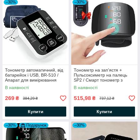
–30%
–30%
Тонометр автоматичний, від
Тонометр на зап'ястя +
батарейок і USB, BR-510 /
Пульсоксиметр на палець
Апарат для вимірювання
SP2 / Смарт тонометр з
тиску / Електронний
голосом і сенсорним
В наявності
В наявності
тонометр
дисплеєм
269
515,98
₴
₴
384,29 ₴
737,12 ₴
Купити
Купити
–30%
Подарунок
–30%