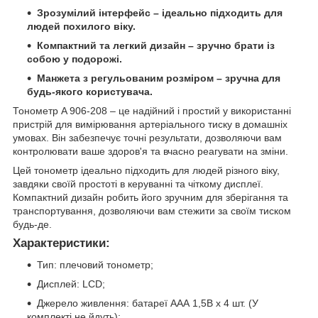
Зрозумілий інтерфейс – ідеально підходить для
людей похилого віку.
Компактний та легкий дизайн – зручно брати із
собою у подорожі.
Манжета з регульованим розміром – зручна для
будь-якого користувача.
Тонометр A 906-208 – це надійний і простий у використанні
пристрій для вимірювання артеріального тиску в домашніх
умовах. Він забезпечує точні результати, дозволяючи вам
контролювати ваше здоров'я та вчасно реагувати на зміни.
Цей тонометр ідеально підходить для людей різного віку,
завдяки своїй простоті в керуванні та чіткому дисплеї.
Компактний дизайн робить його зручним для зберігання та
транспортування, дозволяючи вам стежити за своїм тиском
будь-де.
Характеристики:
Тип: плечовий тонометр;
Дисплей: LCD;
Джерело живлення: батареї ААА 1,5В х 4 шт. (У
комплекті не йдуть);