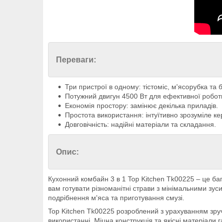
Переваги:
Три пристрої в одному: тістоміс, м'ясорубка та 
Потужний двигун 4500 Вт для ефективної робот
Економія простору: замінює декілька приладів.
Простота використання: інтуїтивно зрозуміле ке
Довговічність: надійні матеріали та складання.
Опис:
Кухонний комбайн 3 в 1 Top Kitchen Tk00225 – це баг
вам готувати різноманітні страви з мінімальними зус
подрібнення м'яса та приготування смузі.
Top Kitchen Tk00225 розроблений з урахуванням зруч
використанні. Міцна конструкція та якісні матеріали