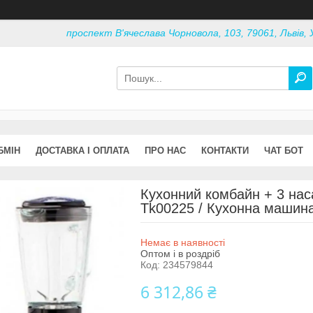
проспект В'ячеслава Чорновола, 103, 79061, Львів, 
БМІН
ДОСТАВКА І ОПЛАТА
ПРО НАС
КОНТАКТИ
ЧАТ БОТ
Кухонний комбайн + 3 наса
Tk00225 / Кухонна машина 
Немає в наявності
Оптом і в роздріб
Код:
234579844
6 312,86 ₴