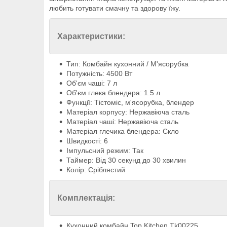
любить готувати смачну та здорову їжу.
Характеристики:
Тип: Комбайн кухонний / М'ясорубка
Потужність: 4500 Вт
Об'єм чаші: 7 л
Об'єм глека блендера: 1.5 л
Функції: Тістоміс, м'ясорубка, блендер
Матеріал корпусу: Нержавіюча сталь
Матеріал чаші: Нержавіюча сталь
Матеріал глечика блендера: Скло
Швидкості: 6
Імпульсний режим: Так
Таймер: Від 30 секунд до 30 хвилин
Колір: Сріблястий
Комплектація:
Кухонний комбайн Top Kitchen Tk00225