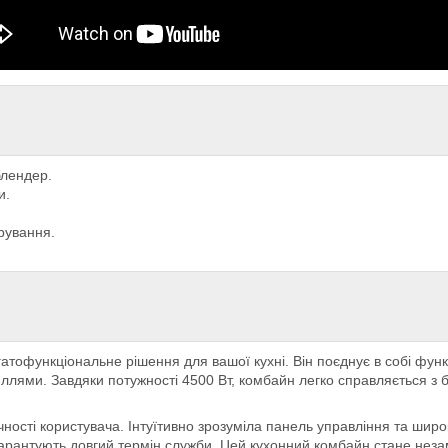
блендер.
и.
рування.
атофункціональне рішення для вашої кухні. Він поєднує в собі функ
иллями. Завдяки потужності 4500 Вт, комбайн легко справляється з 
ності користувача. Інтуїтивно зрозуміла панель управління та широ
 гарантують довгий термін служби. Цей кухонний комбайн стане незам