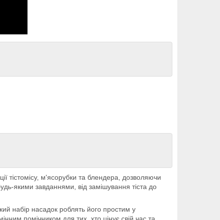
ції тістомісу, м'ясорубки та блендера, дозволяючи
будь-якими завданнями, від замішування тіста до
кий набір насадок роблять його простим у
інним помічником для тих, хто цінує свій час та