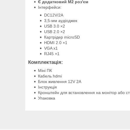
Є додатковий M2 роз'єм
Інтерфейси:
DC12V/2A
3,5-мм аудіоджек
USB 3.0 ×2
USB 2.0 ×2
Картрідер microSD
HDMI 2.0 ×1
VGA x1
RJ45 ×1
Комплектація:
Міні ПК
Кабель hdmi
Блок живлення 12V 2A
Інструкція
Кронштейн для встановлення на монітор або ст
Упаковка