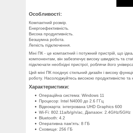
Особливості:
Компактний розмір.
Енергоефективність.
Висока продуктивність.
Безшумна робота.
Легкість підключення.
Міні ПК - це компактний і потужний пристрій, що ід
компонентам, він забезпечує високу швидкість та ста
підключати необхідні пристрої, роблячи його універ
Цей міні ПК поєднує стильний дизайн і високу функці
роботу. Насолоджуйтесь високою продуктивністю та на
Характеристики:
Операційна система: Windows 11
Процесор: Intel N4000 до 2.6 ГГц
Відеокарта: інтегрована UHD Graphics 600
Wi-Fi: 802.11a/b/g/n/ac, Діапазон: 2.4GHz/5GHz
Bluetooth: 4.2
Оперативна пам'ять: 8 ГБ
Сховище: 256 ГБ