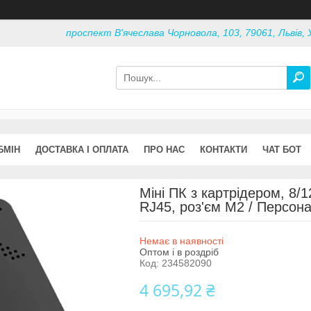
проспект В'ячеслава Чорновола, 103, 79061, Львів, 
БМІН
ДОСТАВКА І ОПЛАТА
ПРО НАС
КОНТАКТИ
ЧАТ БОТ
Міні ПК з картрідером, 8/
RJ45, роз'єм M2 / Персон
Немає в наявності
Оптом і в роздріб
Код:
234582090
4 695,92 ₴