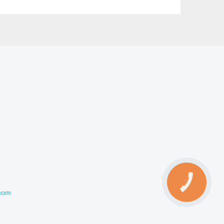
КНОПКА
ЗВ'ЯЗКУ
com