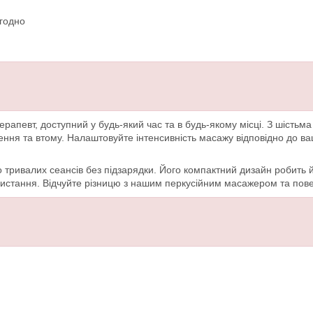
вгодно
рапевт, доступний у будь-який час та в будь-якому місці. З шістьм
уження та втому. Налаштовуйте інтенсивність масажу відповідно до 
тривалих сеансів без підзарядки. Його компактний дизайн робить й
истання. Відчуйте різницю з нашим перкусійним масажером та поверн