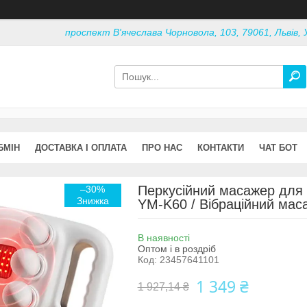
проспект В'ячеслава Чорновола, 103, 79061, Львів, 
БМІН
ДОСТАВКА І ОПЛАТА
ПРО НАС
КОНТАКТИ
ЧАТ БОТ
Перкусійний масажер для т
–30%
YM-K60 / Вібраційний мас
В наявності
Оптом і в роздріб
Код:
23457641101
1 349 ₴
1 927,14 ₴