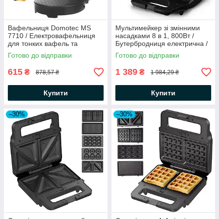
Вафельниця Domotec MS
Мультимейкер зі змінними
7710 / Електровафельниця
насадками 8 в 1, 800Вт /
для тонких вафель та
Бутербродниця електрична /
трубочок з антипригарним
Вафельниця /
Готово до відправки
Готово до відправки
покриттям
Електровафельниця
615
1 389
₴
₴
878,57 ₴
1 984,29 ₴
Купити
Купити
–30%
–30%