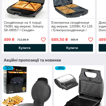
Сендвічниця на 4 порції,
Електрична сендвічниця
Дома
750Вт, від мережі, Sokany
від мережі, 1200Вт, KJ-126
інди
SK-08057 / Сендвіч-
/ Електросендвічниця /
Domo
машина / Електрична
Бутербродниця
Ваф
бутербродниця
для 
499
689,50
489
₴
₴
712,86 ₴
985 ₴
Купити
Купити
Акційні пропозиції та новинки
–30%
–30%