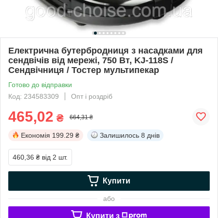
Електрична бутербродниця з насадками для
сендвічів від мережі, 750 Вт, KJ-118S /
Сендвічниця / Тостер мультипекар
Готово до відправки
Код: 234583309
Опт і роздріб
465,02
₴
664,31 ₴
Економія
199.29 ₴
Залишилось
8 днів
460,36 ₴
від 2 шт.
Купити
або
Купити з