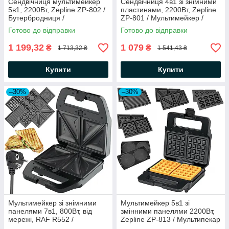
Сендвічниця мультимейкер
Сендвічниця 4в1 зі знімними
5в1, 2200Вт, Zepline ZP-802 /
пластинами, 2200Вт, Zepline
Бутербродниця /
ZP-801 / Мультимейкер /
Вафельниця / Електрогриль
Вафельниця / Електрогриль
Готово до відправки
Готово до відправки
1 199,32
1 079
₴
₴
1 713,32 ₴
1 541,43 ₴
Купити
Купити
–30%
–30%
Мультимейкер зі знімними
Мультимейкер 5в1 зі
панелями 7в1, 800Вт, від
змінними панелями 2200Вт,
мережі, RAF R552 /
Zepline ZP-813 / Мультипекар
Бутербродниця електрична /
/ Електрична вафельниця