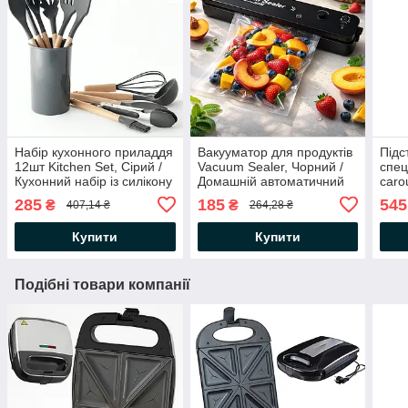
Набір кухонного приладдя
Вакууматор для продуктів
Підс
12шт Kitchen Set, Сірий /
Vacuum Sealer, Чорний /
спец
Кухонний набір із силікону
Домашній автоматичний
caro
та дерева з підставкою
вакуумний пакувальник
Орга
285
185
545
₴
₴
407,14 ₴
264,28 ₴
обер
при
Купити
Купити
Подібні товари компанії