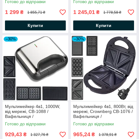
Готово до відправки
Готово до відправки
Сендвічниця
1 299
1 245,01
₴
₴
1 855,71 ₴
1 778,58 ₴
Купити
Купити
–30%
–30%
Мультимейкер 4в1, 1000W,
Мультимейкер 4в1, 800Вт, від
від мережі, СВ-1088 /
мережі, Crownberg CB-1076 /
Вафельниця /
Вафельниця /
Бутербродниця /
Бутербродниця /
Готово до відправки
Готово до відправки
Електрогриль / Сендвічниця
Електрогриль / Сендвічниця
929,43
965,24
₴
₴
1 327,76 ₴
1 378,91 ₴