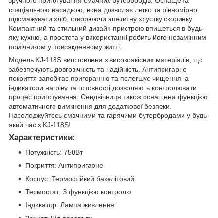
зручного приготування смачних бутербродів. Оснащена
спеціальною насадкою, вона дозволяє легко та рівномірно
підсмажувати хліб, створюючи апетитну хрустку скоринку.
Компактний та стильний дизайн пристрою впишеться в будь-
яку кухню, а простота у використанні робить його незамінним
помічником у повсякденному житті.
Модель KJ-118S виготовлена з високоякісних матеріалів, що
забезпечують довговічність та надійність. Антипригарне
покриття запобігає пригоранню та полегшує чищення, а
індикатори нагріву та готовності дозволяють контролювати
процес приготування. Сендвічниця також оснащена функцією
автоматичного вимкнення для додаткової безпеки.
Насолоджуйтесь смачними та гарячими бутербродами у будь-
який час з KJ-118S!
Характеристики:
Потужність: 750Вт
Покриття: Антипригарне
Корпус: Термостійкий бакелітовий
Термостат: З функцією контролю
Індикатор: Лампа живлення
Захист: Від перегріву