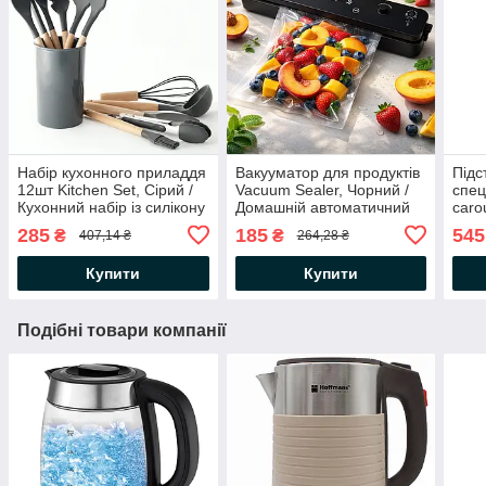
Набір кухонного приладдя
Вакууматор для продуктів
Підс
12шт Kitchen Set, Сірий /
Vacuum Sealer, Чорний /
спец
Кухонний набір із силікону
Домашній автоматичний
caro
та дерева з підставкою
вакуумний пакувальник
Орга
285
185
545
₴
₴
407,14 ₴
264,28 ₴
обер
при
Купити
Купити
Подібні товари компанії