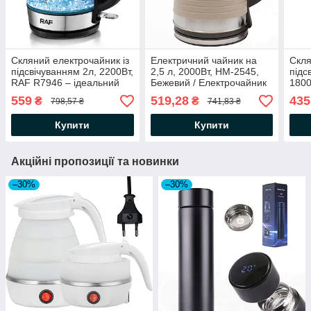
Скляний електрочайник із
Електричний чайник на
Скля
підсвічуванням 2л, 2200Вт,
2,5 л, 2000Вт, HM-2545,
підс
RAF R7946 – ідеальний
Бежевий / Електрочайник
1800
вибір для вашої кухні. /
металевий / Дисковий
Елек
559
519,28
435
₴
₴
798,57 ₴
741,83 ₴
Електричний чайник
чайник для дому
диск
дисковий
Купити
Купити
Акційні пропозиції та новинки
–30%
–30%