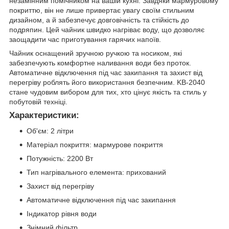
незамінним помічником на вашій кухні. Завдяки мармуровому
покриттю, він не лише привертає увагу своїм стильним
дизайном, а й забезпечує довговічність та стійкість до
подряпин. Цей чайник швидко нагріває воду, що дозволяє
заощадити час приготування гарячих напоїв.
Чайник оснащений зручною ручкою та носиком, які
забезпечують комфортне наливання води без проток.
Автоматичне відключення під час закипання та захист від
перегріву роблять його використання безпечним. KB-2040
стане чудовим вибором для тих, хто цінує якість та стиль у
побутовій техніці.
Характеристики:
Об'єм: 2 літри
Матеріал покриття: мармурове покриття
Потужність: 2200 Вт
Тип нагрівального елемента: прихований
Захист від перегріву
Автоматичне відключення під час закипання
Індикатор рівня води
Знімний фільтр