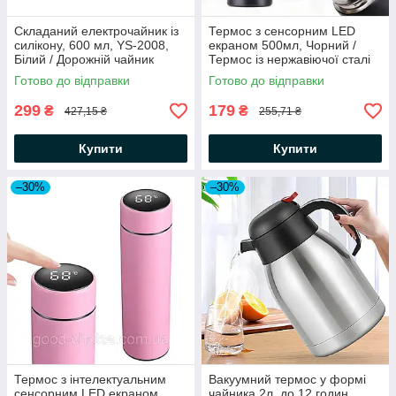
Складаний електрочайник із
Термос з сенсорним LED
силікону, 600 мл, YS-2008,
екраном 500мл, Чорний /
Білий / Дорожній чайник
Термос із нержавіючої сталі
електричний
Готово до відправки
Готово до відправки
299
179
₴
₴
427,15 ₴
255,71 ₴
Купити
Купити
–30%
–30%
Термос з інтелектуальним
Вакуумний термос у формі
сенсорним LED екраном
чайника 2л, до 12 годин,