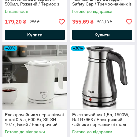
500мл, Рожевий / Термос з
Safety Cap / Тремос-чайник із
нержавіючої сталі
ручкою / Термокувшин для
В наявності
Готово до відправки
чаю
179,20
355,69
₴
₴
256 ₴
508,13 ₴
Купити
Купити
–30%
–30%
Електрочайник з нержавіючої
Електрочайник 1,5л, 1500W,
сталі 0,5 л, 600 Вт, SK-SH-
Raf R7963 / Електричний
1077, Білий / Електричний
чайник з нержавіючої сталі
чайник для дому /
Готово до відправки
Готово до відправки
Компактний дисковий чайник