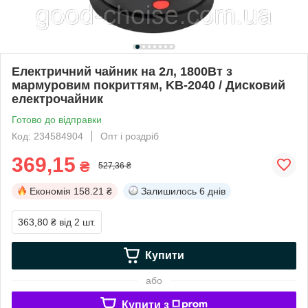
Електричний чайник на 2л, 1800Вт з
мармуровим покриттям, KB-2040 / Дисковий
електрочайник
Готово до відправки
Код: 234584904
Опт і роздріб
369,15
₴
527,36 ₴
Економія
158.21 ₴
Залишилось
6 днів
363,80 ₴
від 2 шт.
Купити
або
Купити з