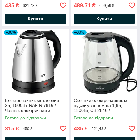
435
489,71
₴
₴
621,43 ₴
699,59 ₴
Купити
Купити
–30%
–30%
Електрочайник металевий
Скляний електрочайник із
2л, 1500Вт, RAF R 7816 /
підсвічуванням на 1,8л,
Чайник електричний з
1800Вт, CB 2846 /
нержавіючої сталі
Електричний чайник
Готово до відправки
Готово до відправки
дисковий
315
435
₴
₴
450 ₴
621,43 ₴