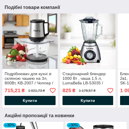
Подібні товари компанії
Подрібнювач для кухні зі
Стаціонарний блендер
Блен
скляною чашею на 3л,
1000 Вт , чаша 1,5 л,
2в1,
800Вт, KB-2007 / Чоппер /
LumaBella LB-53035 /
SK-1
Блендер подрібнювач
Міксер-блендер / Блендер
смуз
715,21
825
1 0
₴
₴
1 021,73 ₴
1 178,57 ₴
кухонний
для коктейлів / Кавомолка
Купити
Купити
Акційні пропозиції та новинки
–30%
–30%