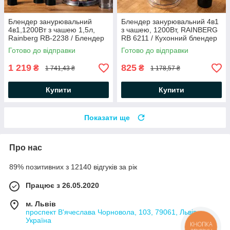
Блендер занурювальний
Блендер занурювальний 4в1
4в1,1200Вт з чашею 1,5л,
з чашею, 1200Вт, RAINBERG
Rainberg RB-2238 / Блендер
RB 6211 / Кухонний блендер
подрібнювач / Ручний
міксер
Готово до відправки
Готово до відправки
блендер з міксером
1 219
825
₴
₴
1 741,43 ₴
1 178,57 ₴
Купити
Купити
Показати ще
Про нас
89% позитивних з 12140 відгуків за рік
Працює з 26.05.2020
м. Львів
проспект В'ячеслава Чорновола, 103, 79061, Львів,
Україна
КНОПКА