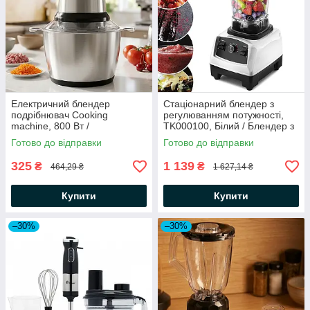
Електричний блендер
Стаціонарний блендер з
подрібнювач Cooking
регулюванням потужності,
machine, 800 Вт /
TK000100, Білий / Блендер з
Багатофункціональний
чашею для коктейлів
Готово до відправки
Готово до відправки
комбайн з металевою чашею
325
1 139
₴
₴
464,29 ₴
1 627,14 ₴
Купити
Купити
–30%
–30%