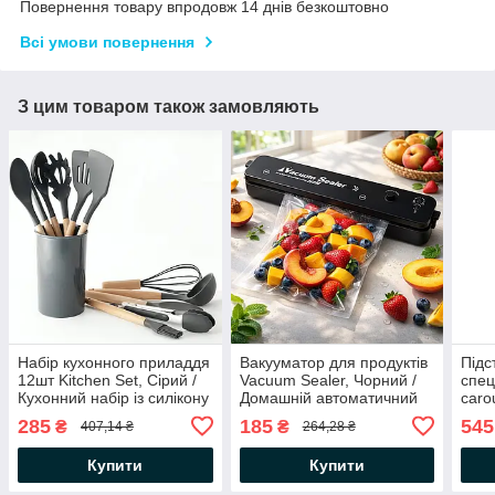
Повернення товару впродовж 14 днів безкоштовно
Всі умови повернення
З цим товаром також замовляють
Набір кухонного приладдя
Вакууматор для продуктів
Підс
12шт Kitchen Set, Сірий /
Vacuum Sealer, Чорний /
спец
Кухонний набір із силікону
Домашній автоматичний
caro
та дерева з підставкою
вакуумний пакувальник
Орга
285
185
545
₴
₴
407,14 ₴
264,28 ₴
обер
при
Купити
Купити