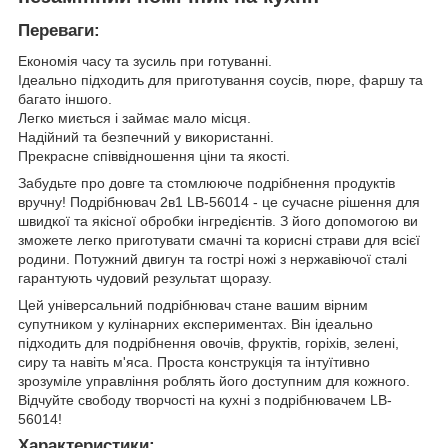
Переваги:
Економія часу та зусиль при готуванні.
Ідеально підходить для приготування соусів, пюре, фаршу та
багато іншого.
Легко миється і займає мало місця.
Надійний та безпечний у використанні.
Прекрасне співвідношення ціни та якості.
Забудьте про довге та стомлююче подрібнення продуктів
вручну! Подрібнювач 2в1 LB-56014 - це сучасне рішення для
швидкої та якісної обробки інгредієнтів. З його допомогою ви
зможете легко приготувати смачні та корисні страви для всієї
родини. Потужний двигун та гострі ножі з нержавіючої сталі
гарантують чудовий результат щоразу.
Цей універсальний подрібнювач стане вашим вірним
супутником у кулінарних експериментах. Він ідеально
підходить для подрібнення овочів, фруктів, горіхів, зелені,
сиру та навіть м'яса. Проста конструкція та інтуїтивно
зрозуміле управління роблять його доступним для кожного.
Відчуйте свободу творчості на кухні з подрібнювачем LB-
56014!
Характеристики: