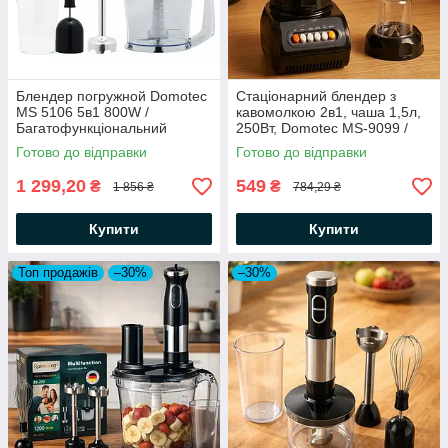
Блендер погружной Domotec
Стаціонарний блендер з
MS 5106 5в1 800W /
кавомолкою 2в1, чаша 1,5л,
Багатофункціональний
250Вт, Domotec MS-9099 /
подрібнювач / Міні комбайн
Кухонний подрібнювач
Готово до відправки
Готово до відправки
блендер / Блендер для смузі
1 299,20
549
₴
₴
1 856 ₴
784,29 ₴
Купити
Купити
Топ продажів
–30%
–30%