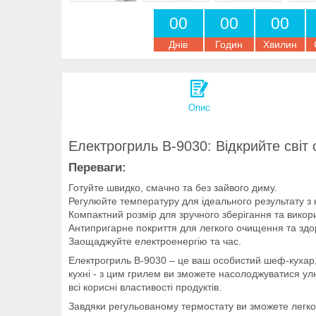
0
0
0
0
0
0
Днів
Годин
Хвилин
Опис
Електрогриль B-9030: Відкрийте світ 
Переваги:
Готуйте швидко, смачно та без зайвого диму.
Регулюйте температуру для ідеального результату з
Компактний розмір для зручного зберігання та викор
Антипригарне покриття для легкого очищення та здо
Заощаджуйте електроенергію та час.
Електрогриль B-9030 – це ваш особистий шеф-кухар, я
кухні - з цим грилем ви зможете насолоджуватися у
всі корисні властивості продуктів.
Завдяки регульованому термостату ви зможете легко