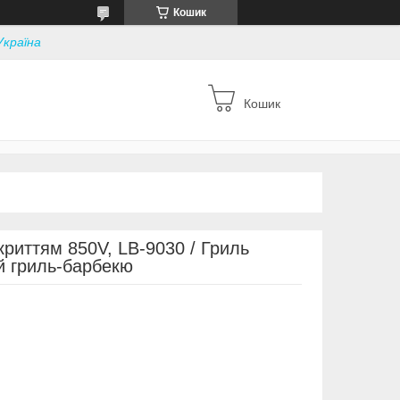
Кошик
Україна
Кошик
криттям 850V, LB-9030 / Гриль
й гриль-барбекю