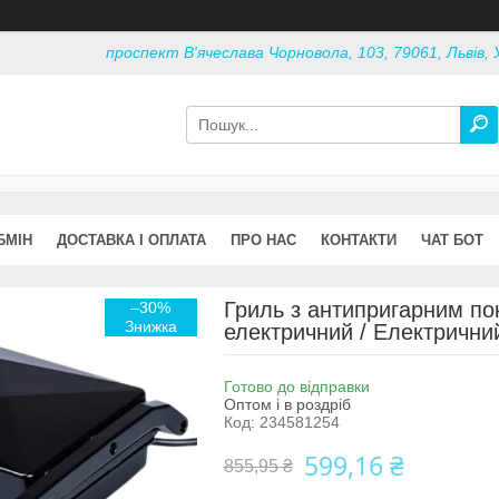
проспект В'ячеслава Чорновола, 103, 79061, Львів, 
БМІН
ДОСТАВКА І ОПЛАТА
ПРО НАС
КОНТАКТИ
ЧАТ БОТ
Гриль з антипригарним по
–30%
електричний / Електрични
Готово до відправки
Оптом і в роздріб
Код:
234581254
599,16 ₴
855,95 ₴