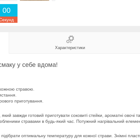
0
0
Секунд
Характеристики
смаку у себе вдома!
 кожною стравою.
истання.
рового приготування.
кий завжди готовий приготувати соковиті стейки, ароматні овочі та
любленими стравами в будь-який час. Потужний нагрівальний елеме
 підібрати оптимальну температуру для кожної страви. Знімні плас