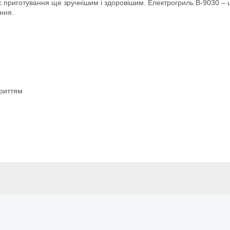
приготування ще зручнішим і здоровішим. Електрогриль B-9030 – це
ння.
криттям