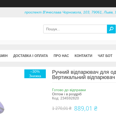
проспект В'ячеслава Чорновола, 103, 79061, Львів, 
БМІН
ДОСТАВКА І ОПЛАТА
ПРО НАС
КОНТАКТИ
ЧАТ БОТ
Ручний відпарювач для од
–30%
Вертикальний відпарювач 
Готово до відправки
Оптом і в роздріб
Код:
234592820
889,01 ₴
1 270,01 ₴