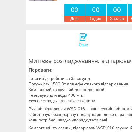
0
0
0
0
0
0
Днів
Годин
Хвилин
Опис
Миттєве розгладжування: відпарювач
Переваги:
Готовий до роботи за 35 секунд.
Потужність 1500 Вт для ефективного відпарювання.
Компактний та зручний для подорожей.
Резервуар для води 400 мл.
Усуває складки та освіжає тканини.
Ручний відпарювач WSD-016 – ваш незамінний помічни
забезпечує безперервну подачу пари, легко справляю
коли потрібно швидко упорядкувати речі.
Компактний та легкий, відпарювач WSD-016 зручно бр