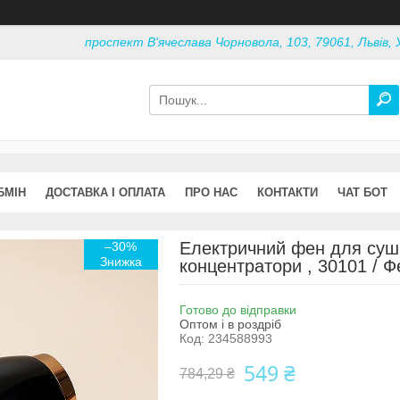
проспект В'ячеслава Чорновола, 103, 79061, Львів, 
БМІН
ДОСТАВКА І ОПЛАТА
ПРО НАС
КОНТАКТИ
ЧАТ БОТ
Електричний фен для суші
–30%
концентратори , 30101 / 
Готово до відправки
Оптом і в роздріб
Код:
234588993
549 ₴
784,29 ₴