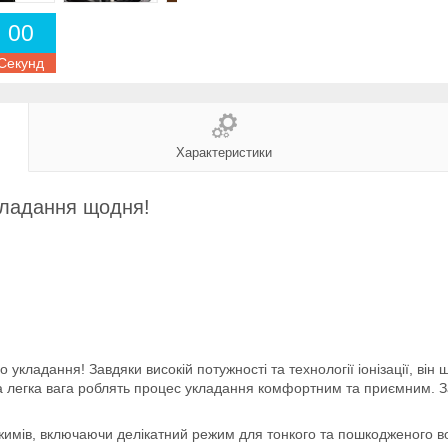
0
0
Секунд
Характеристики
кладання щодня!
 укладання! Завдяки високій потужності та технології іонізації, він
а легка вага роблять процес укладання комфортним та приємним. З
имів, включаючи делікатний режим для тонкого та пошкодженого в