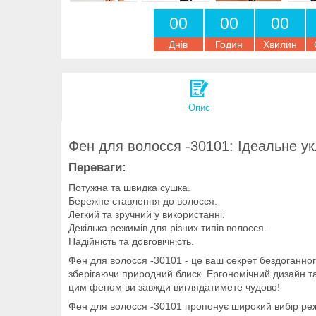
0
0
0
0
0
0
Днів
Годин
Хвилин
Опис
Фен для волосся -30101: Ідеальне у
Переваги:
Потужна та швидка сушка.
Бережне ставлення до волосся.
Легкий та зручний у використанні.
Декілька режимів для різних типів волосся.
Надійність та довговічність.
Фен для волосся -30101 - це ваш секрет бездоганного
зберігаючи природний блиск. Ергономічний дизайн т
цим феном ви завжди виглядатимете чудово!
Фен для волосся -30101 пропонує широкий вибір реж