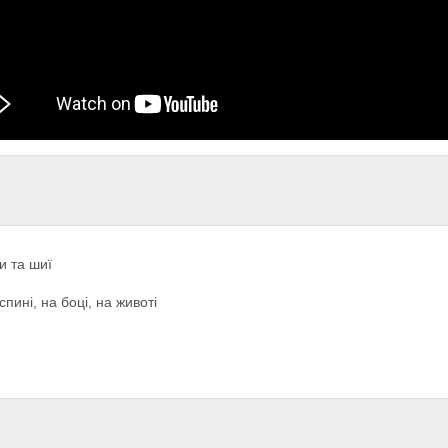
и та шиї
пині, на боці, на животі