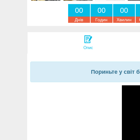
0
0
0
0
0
0
Днів
Годин
Хвилин
Опис
Пориньте у світ