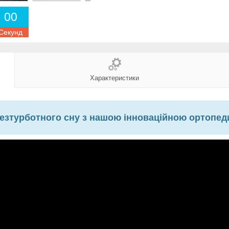
0
0
Секунд
Характеристики
 безтурботного сну з нашою інноваційною ортопе