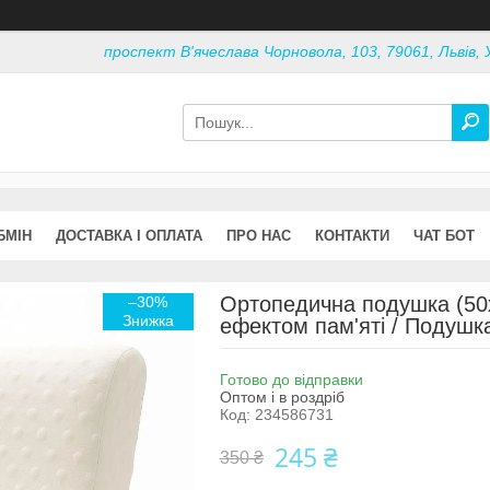
проспект В'ячеслава Чорновола, 103, 79061, Львів, 
БМІН
ДОСТАВКА І ОПЛАТА
ПРО НАС
КОНТАКТИ
ЧАТ БОТ
Ортопедична подушка (50
–30%
ефектом пам'яті / Подушк
Готово до відправки
Оптом і в роздріб
Код:
234586731
245 ₴
350 ₴