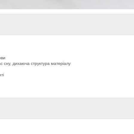
ови
ас сну, дихаюча структура матеріалу
ті