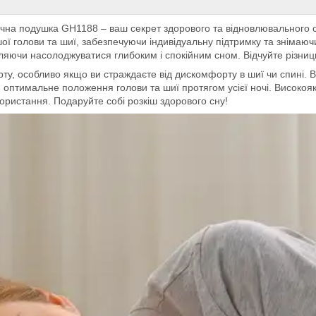
чна подушка GH1188 – ваш секрет здорового та відновлювального сн
шої голови та шиї, забезпечуючи індивідуальну підтримку та знімаю
ляючи насолоджуватися глибоким і спокійним сном. Відчуйте різницю
, особливо якщо ви страждаєте від дискомфорту в шиї чи спині. В
оптимальне положення голови та шиї протягом усієї ночі. Високоякі
ористання. Подаруйте собі розкіш здорового сну!