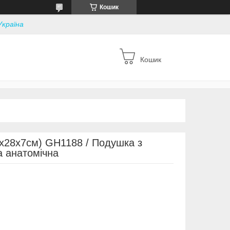
Кошик
Україна
Кошик
х28х7см) GH1188 / Подушка з
а анатомічна