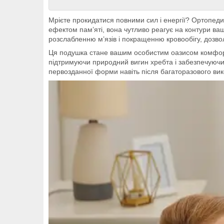
Мрієте прокидатися повними сил і енергії? Ортопеди
ефектом пам’яті, вона чутливо реагує на контури ва
розслабленню м’язів і покращенню кровообігу, дозво
Ця подушка стане вашим особистим оазисом комфорту
підтримуючи природний вигин хребта і забезпечуючи 
первозданної форми навіть після багаторазового вик