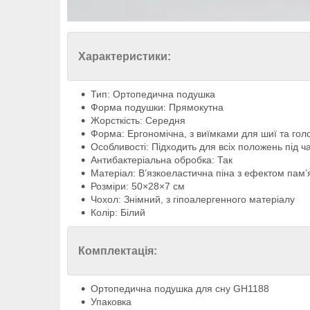
Характеристики:
Тип: Ортопедична подушка
Форма подушки: Прямокутна
Жорсткість: Середня
Форма: Ергономічна, з виїмками для шиї та гол
Особливості: Підходить для всіх положень під ч
Антибактеріальна обробка: Так
Матеріал: В’язкоеластична піна з ефектом пам’я
Розміри: 50×28×7 см
Чохол: Знімний, з гіпоалергенного матеріалу
Колір: Білий
Комплектація:
Ортопедична подушка для сну GH1188
Упаковка