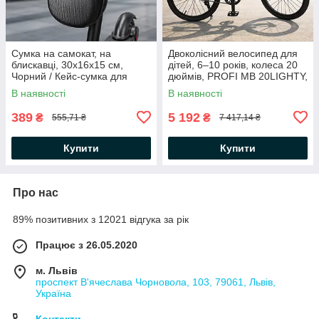
Сумка на самокат, на
Двоколісний велосипед для
блискавці, 30х16х15 см,
дітей, 6–10 років, колеса 20
Чорний / Кейс-сумка для
дюймів, PROFІ MB 20LIGHTY,
самоката / Велосумка
Чорний / Дитячий велосипед
В наявності
В наявності
алюмінієвий
389
5 192
₴
₴
555,71 ₴
7 417,14 ₴
Купити
Купити
Про нас
89% позитивних з 12021 відгука за рік
Працює з 26.05.2020
м. Львів
проспект В'ячеслава Чорновола, 103, 79061, Львів,
Україна
Контакти