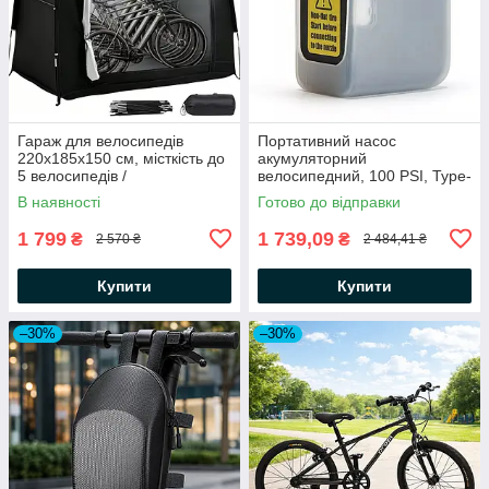
Гараж для велосипедів
Портативний насос
220х185х150 см, місткість до
акумуляторний
5 велосипедів /
велосипедний, 100 PSI, Type-
Велосипедний намет
C, AS1 Mini / Насос для
В наявності
Готово до відправки
велосипедних шин
1 799
1 739,09
₴
₴
2 570 ₴
2 484,41 ₴
Купити
Купити
–30%
–30%