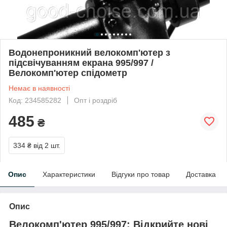
Водонепроникний велокомп'ютер з
підсвічуванням екрана 995/997 /
Велокомп'ютер спідометр
Немає в наявності
Код: 234585282
Опт і роздріб
485
₴
334 ₴
від 2 шт.
Опис
Характеристики
Відгуки про товар
Доставка
Опис
Велокомп'ютер 995/997: Відкрийте нові