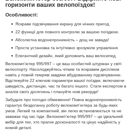
горизонти ваших велопоїздок!
Особливості:
Яскраве підсвічування екрану для нічних пригод.
22 функції для повного контролю за вашою поїздкою.
Абсолютна водонепроникність – дощ не завада!
Проста установка та інтуїтивно зрозуміле управління.
Елегантний дизайн, який доповнить ваш велосипед.
Велокомп'ютер 995/997 – це ваш особистий штурман у світі
велоспорту. Насолоджуйтесь чітким та яскравим дисплеєм
навіть у повній темряві завдяки вбудованому підсвічуванню.
Відстежуйте 22 ключові параметри вашої поїздки, включаючи
швидкість, дистанцію, час та багато іншого. Стати експертом в
аналізі своїх досягнень і плануйте нові рекорди!
Забудьте про погодні обмеження! Повна водонепроникність
гарантує бездоганну роботу велокомп'ютера за будь-яких
умов. Легкий та компактний, він легко встановлюється та не
заважає під час їзди. Велокомп'ютер 995/997 – це ідеальний
вибір для тих, хто прагне досконалості та цінує надійність у
кожній деталі.