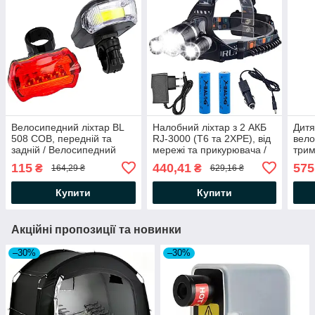
Велосипедний ліхтар BL
Налобний ліхтар з 2 АКБ
Дитя
508 COB, передній та
RJ-3000 (Т6 та 2XPE), від
вело
задній / Велосипедний
мережі та прикурювача /
трим
комплект ліхтарик зі
Акумуляторний ліхтарик
см) 
115
440,41
575
₴
₴
164,29 ₴
629,16 ₴
стопом
на голову
вел
Купити
Купити
Акційні пропозиції та новинки
–30%
–30%