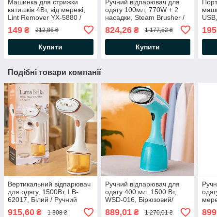
Машинка для стрижки
Ручний відпарювач для
Порт
катишків 4Вт, від мережі,
одягу 100мл, 770W + 2
маши
Lint Remover YX-5880 /
насадки, Steam Brusher /
USB
Електрична машинка від
Портативна парова
Міні
149
824,26
195
₴
₴
212,86 ₴
1 177,52 ₴
катишків / Тример для
праска-щітка
чищення одягу
Купити
Купити
Подібні товари компанії
Вертикальний відпарювач
Ручний відпарювач для
Ручн
для одягу, 1500Вт, LB-
одягу 400 мл, 1500 Вт,
одяг
62017, Білий / Ручний
WSD-016, Бірюзовий/
мере
відпарювач / Парова
вертикальний відпарювач/
Відп
915,60
889,01
899
₴
₴
1 308 ₴
1 270,01 ₴
праска
Парова праска ручна