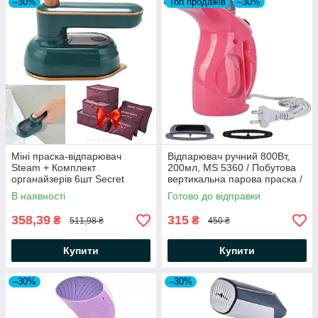
–30%
Топ продажів
–30%
Міні праска-відпарювач
Відпарювач ручний 800Вт,
Steam + Комплект
200мл, MS 5360 / Побутова
органайзерів 6шт Secret
вертикальна парова праска /
Pouch / Ручна парова праска
Пароочисник для одягу
В наявності
Готово до відправки
358,39
315
₴
₴
511,98 ₴
450 ₴
Купити
Купити
–30%
–30%