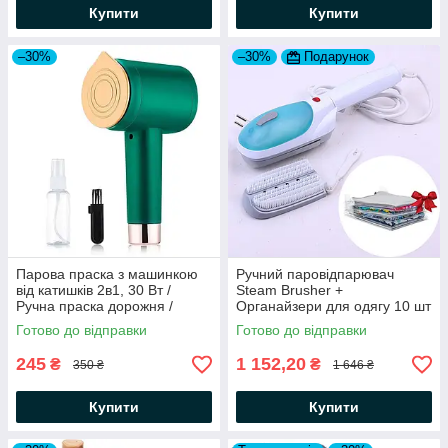
Купити
Купити
–30%
–30%
Подарунок
Парова праска з машинкою
Ручний паровідпарювач
від катишків 2в1, 30 Вт /
Steam Brusher +
Ручна праска дорожня /
Органайзери для одягу 10 шт
Пристрій для катишків
Готово до відправки
Готово до відправки
245
1 152,20
₴
₴
350 ₴
1 646 ₴
Купити
Купити