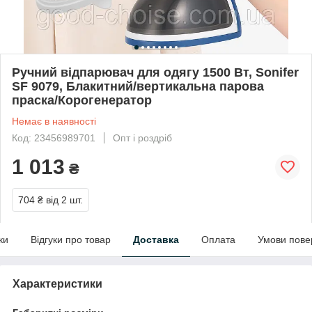
Ручний відпарювач для одягу 1500 Вт, Sonifer
SF 9079, Блакитний/вертикальна парова
праска/Корогенератор
Немає в наявності
Код: 23456989701
Опт і роздріб
1 013
₴
704 ₴
від 2 шт.
ки
Відгуки про товар
Доставка
Оплата
Умови пове
Характеристики