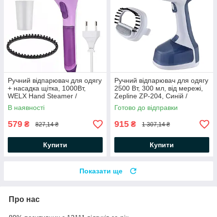
Ручний відпарювач для одягу
Ручний відпарювач для одягу
+ насадка щітка, 1000Вт,
2500 Вт, 300 мл, від мережі,
WELX Hand Steamer /
Zepline ZP-204, Синій /
Вертикальна парова праска
Вертикальний відпарювач
В наявності
Готово до відправки
579
915
₴
₴
827,14 ₴
1 307,14 ₴
Купити
Купити
Показати ще
Про нас