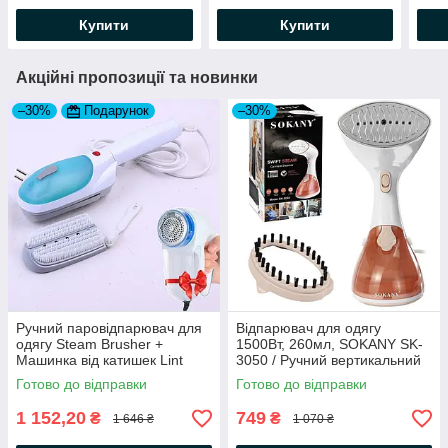
Купити
Купити
Акційні пропозиції та новинки
–30%
Подарунок
–30%
Ручний паровідпарювач для
Відпарювач для одягу
одягу Steam Brusher +
1500Вт, 260мл, SOKANY SK-
Машинка від катишек Lint
3050 / Ручний вертикальний
Remover YX-5880
паровідпарювач / Парова
Готово до відправки
Готово до відправки
праска
1 152,20
749
₴
₴
1 646 ₴
1 070 ₴