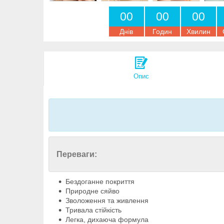
0
0
0
0
0
0
Днів
Годин
Хвилин
Опис
Переваги:
Бездоганне покриття
Природне сяйво
Зволоження та живлення
Тривала стійкість
Легка, дихаюча формула