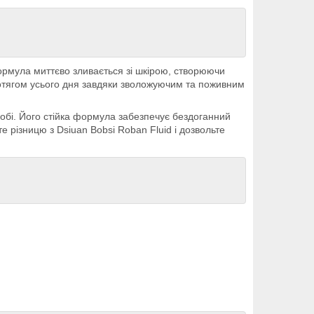
ормула миттєво зливається зі шкірою, створюючи
отягом усього дня завдяки зволожуючим та поживним
 собі. Його стійка формула забезпечує бездоганний
е різницю з Dsiuan Bobsi Roban Fluid і дозвольте