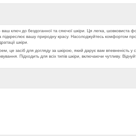
 ваш ключ до бездоганної та сяючої шкіри. Ця легка, шовковиста ф
 та підкреслює вашу природну красу. Насолоджуйтесь комфортом пр
ратації шкіри.
рем, це засіб для догляду за шкірою, який дарує вам впевненість у
ування. Підходить для всіх типів шкіри, включаючи чутливу. Відчуйт