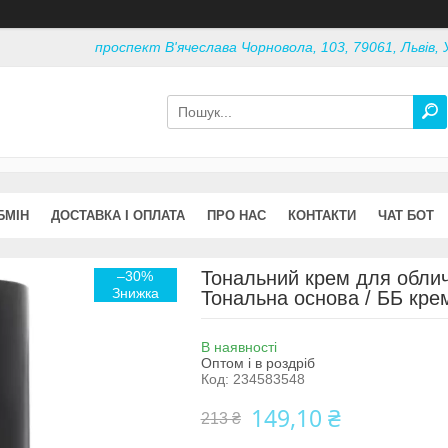
проспект В'ячеслава Чорновола, 103, 79061, Львів, 
БМІН
ДОСТАВКА І ОПЛАТА
ПРО НАС
КОНТАКТИ
ЧАТ БОТ
Тональний крем для обличч
–30%
Тональна основа / ББ крем
В наявності
Оптом і в роздріб
Код:
234583548
149,10 ₴
213 ₴