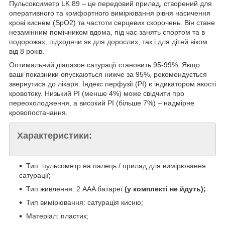
Пульсоксиметр LK 89 – це передовий прилад, створений для
оперативного та комфортного вимірювання рівня насичення
крові киснем (SpO2) та частоти серцевих скорочень. Він стане
незамінним помічником вдома, під час занять спортом та в
подорожах, підходячи як для дорослих, так і для дітей віком
від 8 років.
Оптимальний діапазон сатурації становить 95-99%. Якщо
ваші показники опускаються нижче за 95%, рекомендується
звернутися до лікаря. Індекс перфузії (PI) є індикатором якості
кровотоку. Низький PI (менше 4%) може свідчити про
переохолодження, а високий PI (більше 7%) – надмірне
кровопостачання.
Характеристики:
Тип: пульсометр на палець / прилад для вимірювання
сатурації;
Тип живлення: 2 AAA батареї
(у комплекті не йдуть);
Тип вимірювання: сатурація кисню;
Матеріал: пластик;