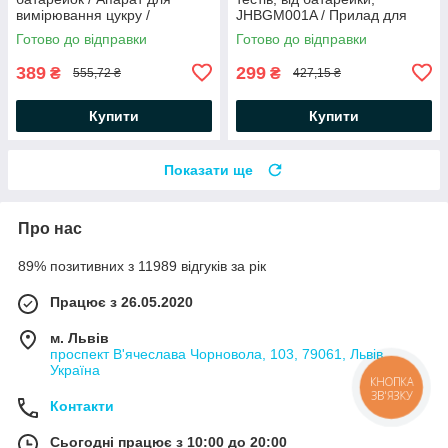
вимірювання цукру /
JHBGM001A / Прилад для
Вимірювач цукру в крові
вимірювання цукру /
Готово до відправки
Готово до відправки
Глюкометр
389
299
₴
₴
555,72 ₴
427,15 ₴
Купити
Купити
Показати ще
Про нас
89% позитивних з 11989 відгуків за рік
Працює з 26.05.2020
м. Львів
проспект В'ячеслава Чорновола, 103, 79061, Львів,
Україна
КНОПКА
ЗВ'ЯЗКУ
Контакти
Сьогодні працює з 10:00 до 20:00