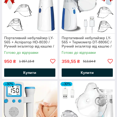
Портативний небулайзер LY-
Портативний небулайзер LY-
565 + Аспіратор HD-8030 /
565 + Термометр DT-8806C /
Ручний інгалятор від кашлю /
Ручний інгалятор від кашлю /
Інгалятор дитячий
Інгалятор дитячий
Готово до відправки
Готово до відправки
950
359,55
₴
₴
1 357,15 ₴
513,64 ₴
Купити
Купити
–30%
–30%