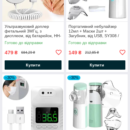
Ультразвуковий доплер
Портативний небулайзер
фетальний 3МГц, з
12мл + Маски 2шт +
дисплеєм, від батарейок, HH-
Загубник, від USB, SY308 /
T10 / Портативний доплер
Ультразвуковий небулайзер
Готово до відправки
Готово до відправки
для вагітних
479
149
₴
₴
684,29 ₴
212,85 ₴
Купити
Купити
–30%
–30%