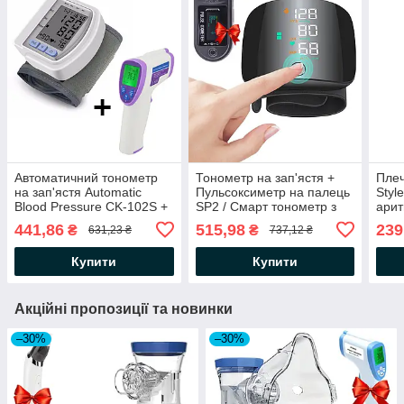
Автоматичний тонометр
Тонометр на зап'ястя +
Пле
на зап'ястя Automatic
Пульсоксиметр на палець
Styl
Blood Pressure CK-102S +
SP2 / Смарт тонометр з
арит
Безконтактний термометр
голосом і сенсорним
Авто
441,86
515,98
239
₴
₴
631,23 ₴
737,12 ₴
IT
дисплеєм
тиск
Купити
Купити
Акційні пропозиції та новинки
–30%
–30%