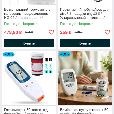
Безконтактний термометр з
Портативний небулайзер для
голосовим повідомленням
дітей 3 насадки від USB /
HG 02 / Інфрачервоний
Ультразвуковий інгалятор /
стаціонарний термометр
Розпилювач для інгаляцій
Готово до відправки
Готово до відправки
478,80
259
₴
₴
684 ₴
370 ₴
Купити
Купити
–30%
–30%
Глюкометр + 50 тестів, від
Вимірювач цукру в крові + 50
батарейок / Апарат для
тестів, від батарейки,