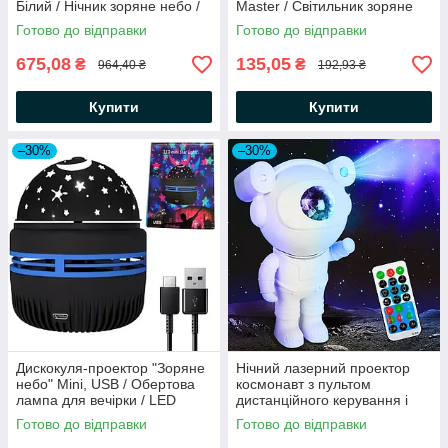
Білий / Нічник зоряне небо /
Master / Світильник зоряне
Світильник зоряне небо
небо
Готово до відправки
Готово до відправки
675,08
135,05
₴
₴
964,40 ₴
192,93 ₴
Купити
Купити
–30%
–30%
Дискокуля-проектор "Зоряне
Нічний лазерний проектор
небо" Mini, USB / Обертова
космонавт з пультом
лампа для вечірки / LED
дистанційного керування і
нічник
таймером / Нічний проектор
Готово до відправки
Готово до відправки
зоряного неба