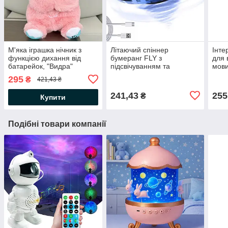
М'яка іграшка нічник з
Літаючий спіннер
Інте
функцією дихання від
бумеранг FLY з
для 
батарейок, "Видра"
підсвічуванням та
мови
33,5см, Рожевий / Дитячий
зарядкою від USB, Синій /
Блак
295
₴
421,43 ₴
нічник /Нічник іграшка
Іграшка для дітей літаюча
розв
тарілка
навч
241,43
255
₴
Купити
Подібні товари компанії