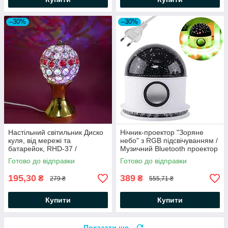
–30%
–30%
Настільний світильник Диско
Нічник-проектор "Зоряне
куля, від мережі та
небо" з RGB підсвічуванням /
батарейок, RHD-37 /
Музичний Bluetooth проектор
Світлодіодний обертовий
/ Куля нічник з колонкою
Готово до відправки
Готово до відправки
нічник кубок з камінням
195,30
389
₴
₴
279 ₴
555,71 ₴
Купити
Купити
Показати ще