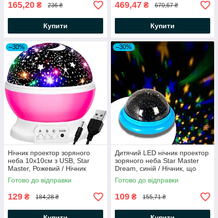
165,20
469,47
₴
₴
236 ₴
670,67 ₴
Купити
Купити
–30%
–30%
Нічник проектор зоряного
Дитячий LED нічник проектор
неба 10х10см з USB, Star
зоряного неба Star Master
Master, Рожевий / Нічник
Dream, синій / Нічник, що
Зоряне небо у формі кулі
обертається, зоряне небо
Готово до відправки
Готово до відправки
129
109
₴
₴
184,28 ₴
155,71 ₴
Купити
Купити