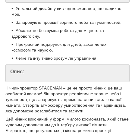
Унікальний дизайн у вигляді космонавта, що надихає
мрії.
Зачаровують проекції зоряного неба та туманностей.
Абсолютно безшумна робота для міцного та
здорового сну.
Прекрасний подарунок для дітей, захоплених
космосом та наукою.
Легке та інтуїтивно зрозуміле управління.
Опис:
Нічник-проектор SPACEMAN – це не просто нічник, це ваш
особистий космос! Він проектує реалістичне зоряне небо і
туманності, що зачаровують, прямо на стіни і стелю вашої
кімнати. Створіть атмосферу умиротворення та чарівництва,
яка допоможе розслабитися та заснути.
Цей нічник виконаний у формі милого космонавта, який стане
чудовим доповненням до інтер'єру дитячої кімнати.
Яскравість, що регулюється, і кілька режимів проекції