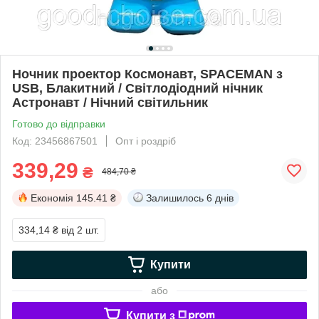
Ночник проектор Космонавт, SPACEMAN з
USB, Блакитний / Світлодіодний нічник
Астронавт / Нічний світильник
Готово до відправки
Код: 23456867501
Опт і роздріб
339,29
₴
484,70 ₴
Економія
145.41 ₴
Залишилось
6 днів
334,14 ₴
від 2 шт.
Купити
або
Купити з