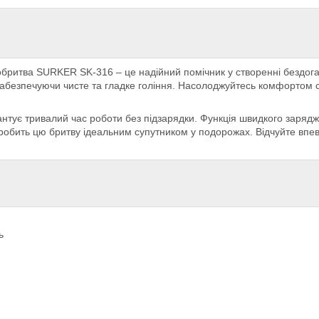
бритва SURKER SK-316 – це надійний помічник у створенні бездога
 забезпечуючи чисте та гладке гоління. Насолоджуйтесь комфортом 
тує тривалий час роботи без підзарядки. Функція швидкого зарядж
 робить цю бритву ідеальним супутником у подорожах. Відчуйте впе
ь