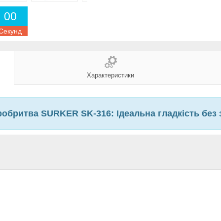
0
0
Секунд
Характеристики
обритва SURKER SK-316: Ідеальна гладкість без 