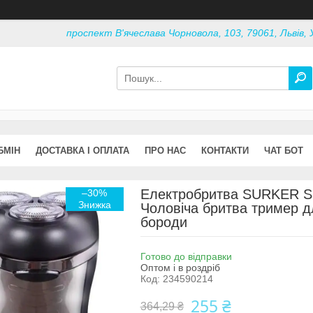
проспект В'ячеслава Чорновола, 103, 79061, Львів, 
БМІН
ДОСТАВКА І ОПЛАТА
ПРО НАС
КОНТАКТИ
ЧАТ БОТ
Електробритва SURKER SK
–30%
Чоловіча бритва тример д
бороди
Готово до відправки
Оптом і в роздріб
Код:
234590214
255 ₴
364,29 ₴