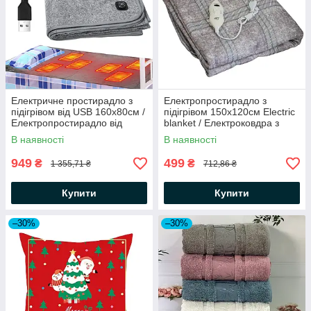
Електричне простирадло з
Електропростирадло з
підігрівом від USB 160х80см /
підігрівом 150х120см Electric
Електропростирадло від
blanket / Електроковдра з
повербанка / Електроковдра
терморегулятором
В наявності
В наявності
949
499
₴
₴
1 355,71 ₴
712,86 ₴
Купити
Купити
–30%
–30%