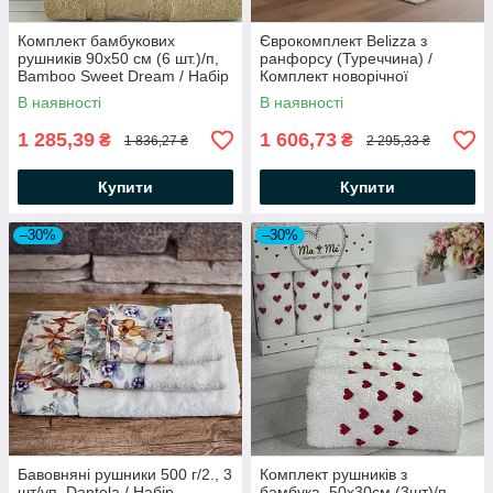
Комплект бамбукових
Єврокомплект Belizza з
рушників 90х50 см (6 шт.)/п,
ранфорсу (Туреччина) /
Bamboo Sweet Dream / Набір
Комплект новорічної
рушників / Ніжні рушники для
постільної білизни
В наявності
В наявності
обличчя
1 285,39
1 606,73
₴
₴
1 836,27 ₴
2 295,33 ₴
Купити
Купити
–30%
–30%
Бавовняні рушники 500 г/2., 3
Комплект рушників з
шт/уп. Dantela / Набір
бамбука, 50х30см (3шт)/п,