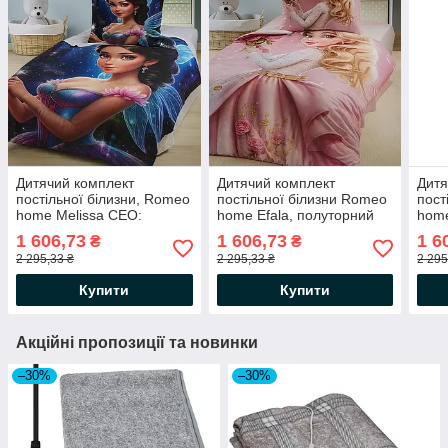
Дитячий комплект
Дитячий комплект
Дитя
постільної білизни, Romeo
постільної білизни Romeo
пост
home Melissa CEO:
home Efala, полуторний
home
Дитячий комплект
розмір / Бавовняна
розм
1 606,73
1 606,73
1 6
₴
₴
постільної білизни
постільна білизна дитяча
дитя
2 295,33 ₴
2 295,33 ₴
2 295
"Мелісса" / Набір
постільної
Купити
Купити
Акційні пропозиції та новинки
–30%
–30%