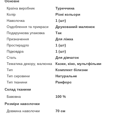
Основні
Країна виробник
Туреччина
Колір
Різні кольори
Наволочка
1 (шт)
Оздоблення та прикраси
Друкований малюнок
Подарункова упаковка
Так
Призначення
Для ліжка
Простирадло
1 (шт)
Підковдра
1 (шт)
Стать
Для дівчаток
Тематика декору, малюнка
Казки, кіно, мультфільми
Тип
Комплект білизни
Тип сировини
Натуральне
Тип тканини
Ранфорс
Склад тканини
Бавовна
100 %
Розміри наволочки
Довжина наволочки
70 см