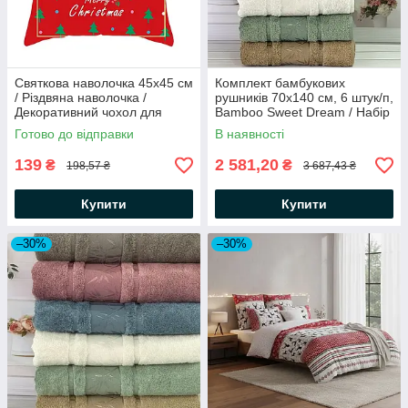
Святкова наволочка 45x45 см
Комплект бамбукових
/ Різдвяна наволочка /
рушників 70х140 см, 6 штук/п,
Декоративний чохол для
Bamboo Sweet Dream / Набір
подушки
рушників / Ніжні рушники
Готово до відправки
В наявності
банні
139
2 581,20
₴
₴
198,57 ₴
3 687,43 ₴
Купити
Купити
–30%
–30%