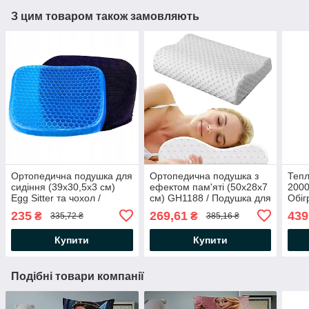
З цим товаром також замовляють
Ортопедична подушка для
Ортопедична подушка з
Тепл
сидіння (39х30,5х3 см)
ефектом пам'яті (50х28х7
2000
Egg Sitter та чохол /
см) GH1188 / Подушка для
Обіг
Гелева подушка-сидушка
шиї / Анатомічна подушка
Дуйч
235
269,61
439
₴
₴
335,72 ₴
385,16 ₴
для розвантаження
хребта
Купити
Купити
Подібні товари компанії