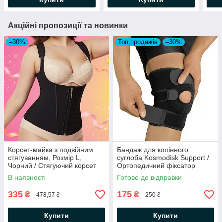
Акційні пропозиції та новинки
–30%
Топ продажів
–30%
Корсет-майка з подвійним
Бандаж для колінного
стягуванням, Розмір L,
суглоба Kosmodisk Support /
Чорний / Стягуючий корсет
Ортопедичний фіксатор
моделюючий
коліна / Еластичний
В наявності
Готово до відправки
наколінник
335
175
₴
₴
478,57 ₴
250 ₴
Купити
Купити