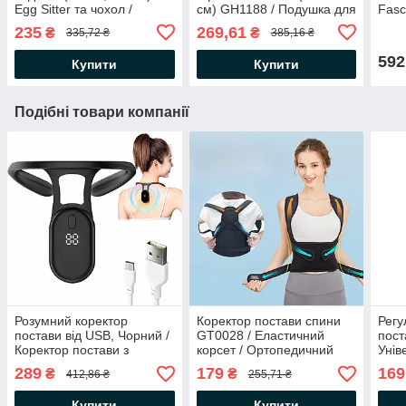
Egg Sitter та чохол /
см) GH1188 / Подушка для
Fasc
Гелева подушка-сидушка
шиї / Анатомічна подушка
Чорн
235
269,61
₴
₴
335,72 ₴
385,16 ₴
для розвантаження
мас
хребта
592
Купити
Купити
Подібні товари компанії
Розумний коректор
Коректор постави спини
Регу
постави від USB, Чорний /
GT0028 / Еластичний
пост
Коректор постави з
корсет / Ортопедичний
Унів
вібрацією / Пристрій для
бандаж для спини для
Груд
289
179
169
₴
₴
412,86 ₴
255,71 ₴
корекції постави /
постави /Корсет для спини
для 
Випрямляч спини
Купити
Купити