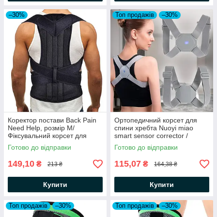
–30%
Топ продажів
–30%
Коректор постави Back Pain
Ортопедичний корсет для
Need Help, розмір M/
спини хребта Nuoyi miao
Фіксувальний корсет для
smart sensor corrector /
спини/Вантажний корсет
Коректор постави з вібрацією
Готово до відправки
Готово до відправки
149,10
115,07
₴
₴
213 ₴
164,38 ₴
Купити
Купити
Топ продажів
–30%
Топ продажів
–30%