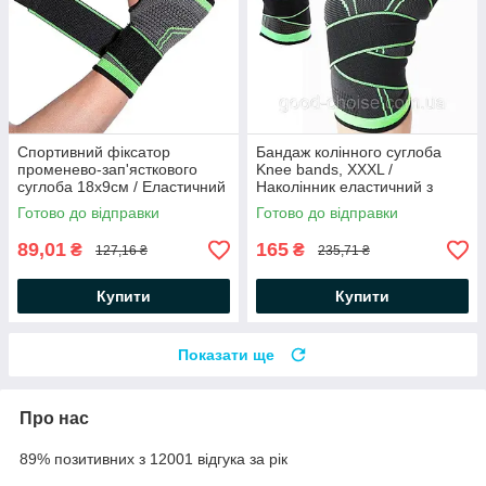
Спортивний фіксатор
Бандаж колінного суглоба
променево-зап'ясткового
Knee bands, XXXL /
суглоба 18х9см / Еластичний
Наколінник еластичний з
бинт на руку / Бандаж на
фіксуючим ременем /
Готово до відправки
Готово до відправки
зап'ястя
Фіксатор коліна
89,01
165
₴
₴
127,16 ₴
235,71 ₴
Купити
Купити
Показати ще
Про нас
89% позитивних з 12001 відгука за рік