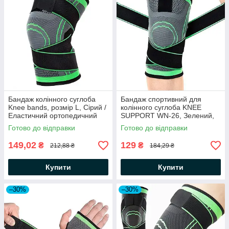
Бандаж колінного суглоба
Бандаж спортивний для
Knee bands, розмір L, Сірий /
колінного суглоба KNEE
Еластичний ортопедичний
SUPPORT WN-26, Зелений,
наколінник / Фіксатор для
М / Фіксатор наколінник для
Готово до відправки
Готово до відправки
коліна
коліна
149,02
129
₴
₴
212,88 ₴
184,29 ₴
Купити
Купити
–30%
–30%