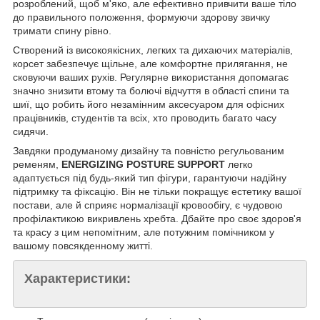
розроблений, щоб м'яко, але ефективно привчити ваше тіло
до правильного положення, формуючи здорову звичку
тримати спину рівно.
Створений із високоякісних, легких та дихаючих матеріалів,
корсет забезпечує щільне, але комфортне прилягання, не
сковуючи ваших рухів. Регулярне використання допомагає
значно знизити втому та болючі відчуття в області спини та
шиї, що робить його незамінним аксесуаром для офісних
працівників, студентів та всіх, хто проводить багато часу
сидячи.
Завдяки продуманому дизайну та повністю регульованим
ременям,
ENERGIZING POSTURE SUPPORT
легко
адаптується під будь-який тип фігури, гарантуючи надійну
підтримку та фіксацію. Він не тільки покращує естетику вашої
постави, але й сприяє нормалізації кровообігу, є чудовою
профілактикою викривлень хребта. Дбайте про своє здоров'я
та красу з цим непомітним, але потужним помічником у
вашому повсякденному житті.
Характеристики: