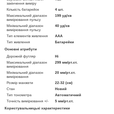
закінчення виміру
Кількість батарейок
4 шт.
Максимальний діапазон
199 уд/хв
вимірювання пульсу
Мінімальний діапазон
40 уд/хв
вимірювання пульсу
Тип елементів живлення
AAA
Тип живлення
Батарейки
Основні атрибути
Дорожній футляр
Ні
Максимальний діапазон
299 мм/рт.ст.
вимірювання
Мінімальний діапазон
20 мм/рт.ст.
вимірювання
Розмір манжети
22-32 (см)
Стан
Новий
Тип тонометра
Автоматичний
Точність вимірювання +/-
5 мм/рт.ст.
Користувальницькі характеристики