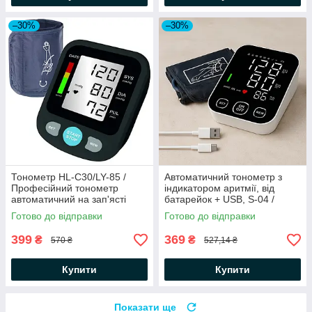
–30%
–30%
Тонометр HL-C30/LY-85 /
Автоматичний тонометр з
Професійний тонометр
індикатором аритмії, від
автоматичний на зап'ясті
батарейок + USB, S-04 /
Апарат для вимірювання
Готово до відправки
Готово до відправки
артеріального тиску
399
369
₴
₴
570 ₴
527,14 ₴
Купити
Купити
Показати ще