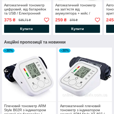
Автоматичний тонометр
Автоматичний тонометр
Авто
цифровий, від батарейок
на зап'ястя від
тоно
та USB / Електронний
акумулятора + кейс /
арит
апарат для вимірювання
Цифровий тонометр для
Елек
375
259
245
₴
₴
535,71 ₴
370 ₴
тиску
вимірювання тиску
тиск
Купити
Купити
Акційні пропозиції та новинки
–30%
–30%
Плечовий тонометр ARM
Автоматичний плечовий
Style B02R з індикатором
тонометр з індикатором