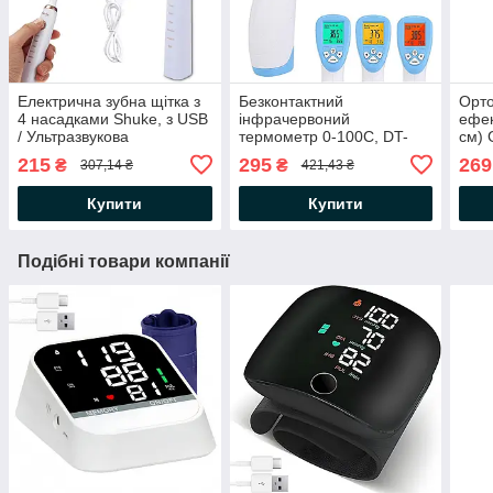
Електрична зубна щітка з
Безконтактний
Орто
4 насадками Shuke, з USB
інфрачервоний
ефек
/ Ультразвукова
термометр 0-100C, DT-
см) 
акумуляторна щітка для
8806C / Електронний
шиї 
215
295
269
₴
₴
307,14 ₴
421,43 ₴
зубів
градусник з дисплеєм /
Пірометр
Купити
Купити
Подібні товари компанії