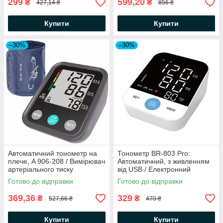
299
599,20
₴
₴
427,14 ₴
856 ₴
Купити
Купити
–30%
–30%
Автоматичний тонометр на
Тонометр BR-803 Pro:
плече, A 906-208 / Вимірювач
Автоматичний, з живленням
артеріального тиску
від USB / Електронний
апарат для вимірювання
Готово до відправки
Готово до відправки
тиску / Електронний
тонометр
369,36
329
₴
₴
527,66 ₴
470 ₴
Купити
Купити