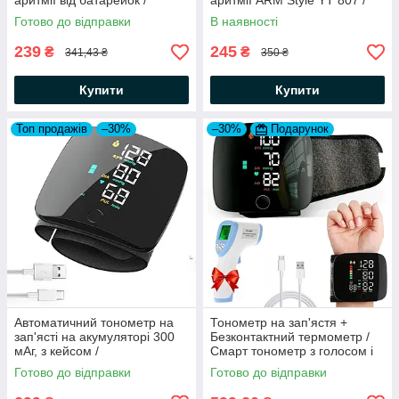
аритмії від батарейок /
аритмії ARM Style YT 807 /
Автоматичний апарат для
Електронний вимірювач тиску
Готово до відправки
В наявності
тиску
239
245
₴
₴
341,43 ₴
350 ₴
Купити
Купити
Топ продажів
–30%
–30%
Подарунок
Автоматичний тонометр на
Тонометр на зап'ястя +
зап'ясті на акумуляторі 300
Безконтактний термометр /
мАг, з кейсом /
Смарт тонометр з голосом і
Акумуляторний тонометр з
сенсорним дисплеєм
Готово до відправки
Готово до відправки
голосом