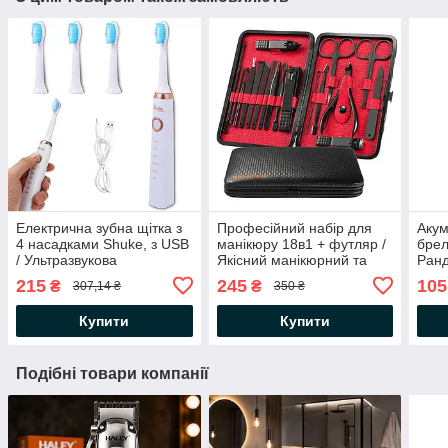
Електрична зубна щітка з
Професійний набір для
Акум
4 насадками Shuke, з USB
манікюру 18в1 + футляр /
брел
/ Ультразвукова
Якісний манікюрний та
Ранд
акумуляторна щітка для
педикюрний набір
елек
215
245
105
₴
₴
307,14 ₴
350 ₴
зубів
міні
Купити
Купити
Подібні товари компанії