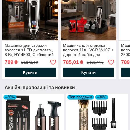
Машинка для стрижки
Машинка для стрижки
Маши
волосся з LED дисплеєм,
волосся 11в1 VGR V-107 +
воло
8 Вт, HY-4503, Сріблястий
Дорожній набір для
2500
/ Акумуляторний тример з
манікюру / Набір для
687,
789
785,01
789
₴
₴
1 127,14 ₴
1 121,44 ₴
насадками для волосся та
стрижки волосся /
трим
бороди
Бездротовий тример
Чоло
Купити
Купити
Акційні пропозиції та новинки
–30%
Топ продажів
–30%