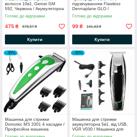
волосся 10в1, Gemei GM
підсвічуванням Flawless
592, Червона / Акумуляторна
Dermaplane GLO /
бритва-триммер для стрижки
Портативний жіночий міні
Готово до відправки
Готово до відправки
волосся
тример
475
99
₴
₴
678,57 ₴
141,43 ₴
Купити
Купити
–30%
–30%
Машинка для стрижки
Машинка для стрижки
Domotec MS 3301 4 насадки /
акумуляторна 5в1, від USB,
Професійна машинка
VGR V030 / Машинка для
волосся
стрижки волосся / Тример
Готово до відправки
Готово до відправки