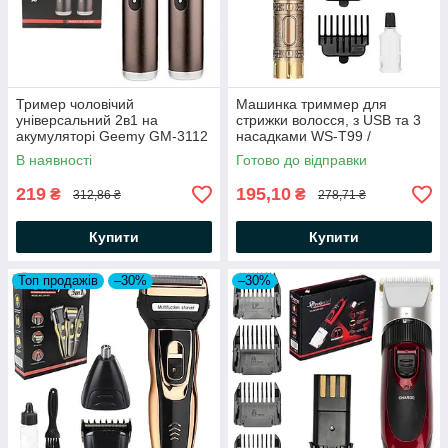
Тример чоловічий
Машинка триммер для
універсальний 2в1 на
стрижки волосся, з USB та 3
акумуляторі Geemy GM-3112
насадками WS-T99 /
/ Тример для гоління
Акумуляторна машинка для
В наявності
Готово до відправки
вусів та бороди
219
195,10
₴
₴
312,86 ₴
278,71 ₴
Купити
Купити
Топ продажів
–30%
–30%