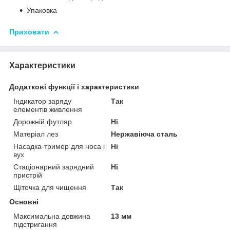
Упаковка
Приховати
Характеристики
Додаткові функції і характеристики
Індикатор заряду
Так
елементів живлення
Дорожній футляр
Ні
Матеріал лез
Нержавіюча сталь
Насадка-тример для носа і
Ні
вух
Стаціонарний зарядний
Ні
пристрій
Щіточка для чищення
Так
Основні
Максимальна довжина
13 мм
підстригання