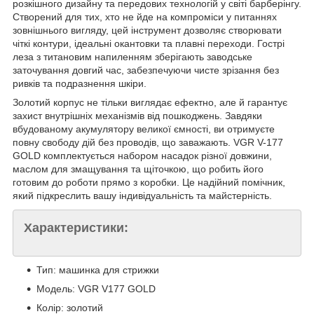
розкішного дизайну та передових технологій у світі барберінгу.
Створений для тих, хто не йде на компроміси у питаннях
зовнішнього вигляду, цей інструмент дозволяє створювати
чіткі контури, ідеальні окантовки та плавні переходи. Гострі
леза з титановим напиленням зберігають заводське
заточування довгий час, забезпечуючи чисте зрізання без
ривків та подразнення шкіри.
Золотий корпус не тільки виглядає ефектно, але й гарантує
захист внутрішніх механізмів від пошкоджень. Завдяки
вбудованому акумулятору великої ємності, ви отримуєте
повну свободу дій без проводів, що заважають. VGR V-177
GOLD комплектується набором насадок різної довжини,
маслом для змащування та щіточкою, що робить його
готовим до роботи прямо з коробки. Це надійний помічник,
який підкреслить вашу індивідуальність та майстерність.
Характеристики:
Тип: машинка для стрижки
Модель: VGR V177 GOLD
Колір: золотий