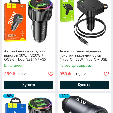
Автомобільний зарядний
Автомобільний зарядний
пристрій 38W, PD20W +
пристрій з кабелем 65 см
QC3,0, Hoco NZ14А / АЗУ-
(Type-C), 65W, Type-C + USB,
адаптер з підсвіткою /
Hoco NZ18 / АЗУ-адаптер /
В наявності
Готово до відправки
Зарядка від прикурювача
Зарядка в машину
259
359
₴
₴
370 ₴
512,85 ₴
Купити
Купити
–30%
–30%