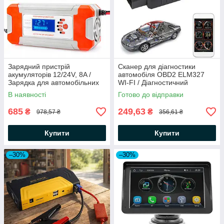
Зарядний пристрій
Сканер для діагностики
акумуляторів 12/24V, 8A /
автомобіля OBD2 ELM327
Зарядка для автомобільних
WI-FI / Діагностичний
акумуляторів / Автоматичний
автосканер
В наявності
Готово до відправки
ЗП
685
249,63
₴
₴
978,57 ₴
356,61 ₴
Купити
Купити
–30%
–30%