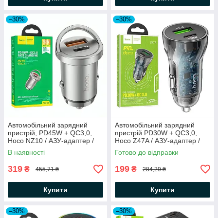
–30%
–30%
Автомобільний зарядний
Автомобільний зарядний
пристрій, PD45W + QC3,0,
пристрій PD30W + QC3,0,
Hoco NZ10 / АЗУ-адаптер /
Hoco Z47A / АЗУ-адаптер /
Зарядка від прикурювача
Зарядка в машину / Зарядка
В наявності
Готово до відправки
в прикурювач
319
199
₴
₴
455,71 ₴
284,29 ₴
Купити
Купити
–30%
–30%