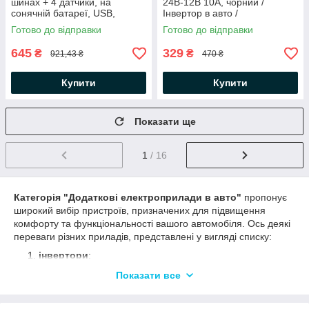
шинах + 4 датчики, на
24В-12В 10А, чорний /
сонячній батареї, USB,
Інвертор в авто /
TPMS, Чорний /
Знижувальний авто
Готово до відправки
Готово до відправки
Автомобільний датчик тиску
перетворювач
шин
645
329
₴
₴
921,43 ₴
470 ₴
Купити
Купити
Показати ще
1
/ 16
Категорія "Додаткові електроприлади в авто"
пропонує
широкий вибір пристроїв, призначених для підвищення
комфорту та функціональності вашого автомобіля. Ось деякі
переваги різних приладів, представлені у вигляді списку:
інвертори
:
Дозволяють підключати та використовувати побутову
Показати все
електроніку в автомобілі, таку як ноутбуки, зарядні
пристрої для мобільних пристроїв, фотоапарати та інші