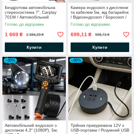
Бездротова автомобільна
Камера ендоскоп з дисплеєм
стереосистема 7", Carplay
та кабелем 5м, від батарейок
701W / Автомобільний
/ Відеоендоскоп / Бороскоп /
сенсорний монітор /
Гнучкий ендоскоп
Готово до відправки
Готово до відправки
Портативний екран
1 669
699,11
₴
₴
2 384,29 ₴
998,73 ₴
Купити
Купити
–30%
–30%
Автомобільний ендоскоп з
Трійник прикурювача 12V з
дисплеєм 4,3" (1080P), 5м,
USB-портами / Розумний USB