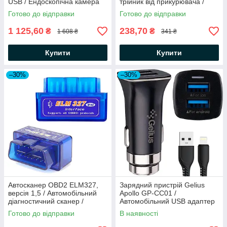
USB / Ендоскопічна камера
трійник від прикурювача /
для авто / Камера ендоскоп
Автомобільний подовжувач
Готово до відправки
Готово до відправки
1 125,60
238,70
₴
₴
1 608 ₴
341 ₴
Купити
Купити
–30%
–30%
Автосканер OBD2 ELM327,
Зарядний пристрій Gelius
версія 1,5 / Автомобільний
Apollo GP-CC01 /
діагностичний сканер /
Автомобільний USB адаптер
Адаптер для діагностики авто
Готово до відправки
В наявності