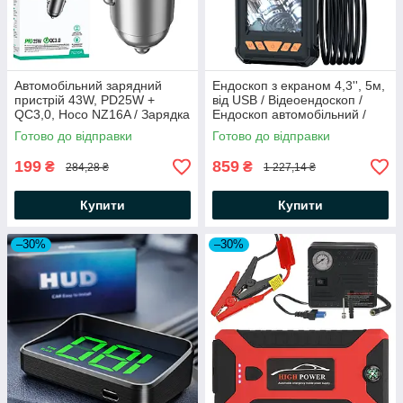
Автомобільний зарядний
Ендоскоп з екраном 4,3'', 5м,
пристрій 43W, PD25W +
від USB / Відеоендоскоп /
QC3,0, Hoco NZ16A / Зарядка
Ендоскоп автомобільний /
від прикурювача / АЗУ-
Цифровий ендоскоп
Готово до відправки
Готово до відправки
адаптер
199
859
₴
₴
284,28 ₴
1 227,14 ₴
Купити
Купити
–30%
–30%