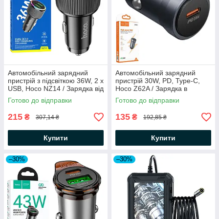
Автомобільний зарядний
Автомобільний зарядний
пристрій з підсвіткою 36W, 2 х
пристрій 30W, PD, Type-C,
USB, Hoco NZ14 / Зарядка від
Hoco Z62A / Зарядка в
прикурювача / АЗУ-адаптер
машину / АЗУ-адаптер /
Готово до відправки
Готово до відправки
Адаптер в авто
215
135
₴
₴
307,14 ₴
192,85 ₴
Купити
Купити
–30%
–30%