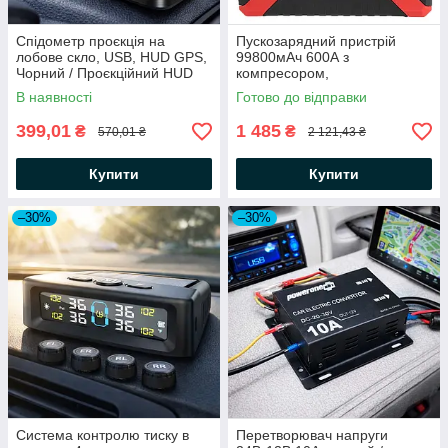
Спідометр проєкція на
Пускозарядний пристрій
лобове скло, USB, HUD GPS,
99800мАч 600А з
Чорний / Проєкційний HUD
компресором,
спідометр швидкість,
JUMPSTARTER 29B,
В наявності
Готово до відправки
дистанція для авто / HUD
Червоний / Пусковий
дисплей
пристрій для акумуляторів
399,01
1 485
₴
₴
570,01 ₴
2 121,43 ₴
Купити
Купити
–30%
–30%
Система контролю тиску в
Перетворювач напруги