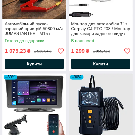
Автомобільний пуско-
Монітор для автомобіля 7" з
зарядний пристрій 50800 мАг
Carplay CJ-PTC 208 / Монітор
JUMPSTARTER TM15 /
для камери заднього виду /
Повербанк для запуску
Автомобільний монітор
Готово до відправки
В наявності
машини
1 075,23
1 299
₴
₴
1 536,04 ₴
1 855,71 ₴
Купити
Купити
–30%
–30%