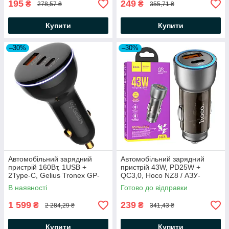
195
249
₴
₴
278,57 ₴
355,71 ₴
Купити
Купити
–30%
–30%
Автомобільний зарядний
Автомобільний зарядний
пристрій 160Вт, 1USB +
пристрій 43W, PD25W +
2Type-C, Gelius Tronex GP-
QC3,0, Hoco NZ8 / АЗУ-
CC012 / адаптер USB в
адаптер з підсвіткою /
В наявності
Готово до відправки
прикурювач / Адаптер
Зарядка в автомобіль /
автомобільний
Адаптер в машину
1 599
239
₴
₴
2 284,29 ₴
341,43 ₴
Купити
Купити