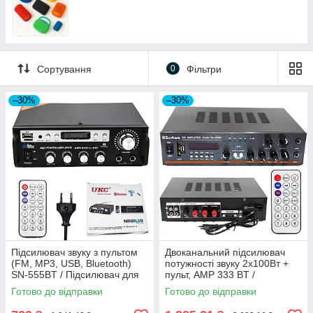
Сортування
0
Фільтри
–30%
–30%
Підсилювач звуку з пультом
Двоканальний підсилювач
(FM, MP3, USB, Bluetooth)
потужності звуку 2х100Вт +
SN-555BT / Підсилювач для
пульт, AMP 333 BT /
колонок / Аудіо підсилювач
Музичний підсилювач звуку
Готово до відправки
Готово до відправки
для колонок