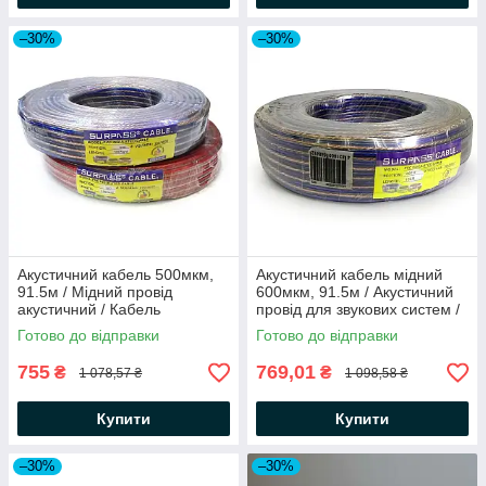
–30%
–30%
Акустичний кабель 500мкм,
Акустичний кабель мідний
91.5м / Мідний провід
600мкм, 91.5м / Акустичний
акустичний / Кабель
провід для звукових систем /
акустичний для колонок
Акустичний кабель для
Готово до відправки
Готово до відправки
сабвуфера
755
769,01
₴
₴
1 078,57 ₴
1 098,58 ₴
Купити
Купити
–30%
–30%