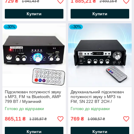
729
1 885,21
₴
₴
1 041,43 ₴
2 693,16 ₴
Купити
Купити
–30%
–30%
Підсилювач потужності звуку
Двухканальний підсилювач
з MP3, FM та Bluetooth, AMP
потужності звуку з MP3 та
799 BT / Музичний
FM, SN 222 BT 2CH /
підсилювач звуку / Аудіо
Музичний підсилювач звуку
Готово до відправки
Готово до відправки
підсилювач
для колонок
865,11
769
₴
₴
1 235,87 ₴
1 098,57 ₴
Купити
Купити