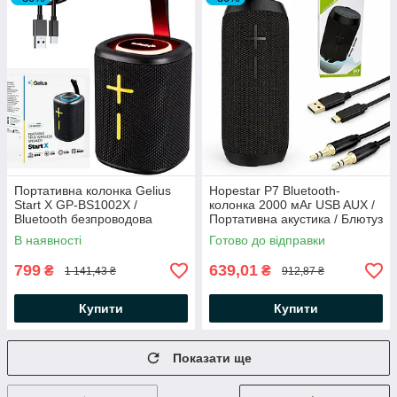
Портативна колонка Gelius
Hopestar P7 Bluetooth-
Start X GP-BS1002X /
колонка 2000 мАг USB AUX /
Bluetooth безпроводова
Портативна акустика / Блютуз
колонка
колонка
В наявності
Готово до відправки
799
639,01
₴
₴
1 141,43 ₴
912,87 ₴
Купити
Купити
Показати ще