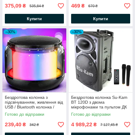
375,09
469
₴
₴
535,84 ₴
670 ₴
Купити
Купити
–30%
–30%
Бездротова колонка з
Бездротова колонка Su-Kam
підсвічуванням, живлення від
BT 120D з двома
USB / Bluetooth колонка /
мікрофонами та пультом ДК
Bluetooth колонка /
(USB, Bluetooth) / Автономна
Готово до відправки
Готово до відправки
Портативна колонка
акустична система
239,40
4 989,22
₴
₴
342 ₴
7 127,45 ₴