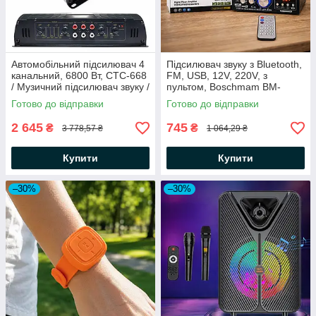
Автомобільний підсилювач 4
Підсилювач звуку з Bluetooth,
канальний, 6800 Вт, СТС-668
FM, USB, 12V, 220V, з
/ Музичний підсилювач звуку /
пультом, Boschmam BM-
Аудіо підсилювач /
699BT, Чорний /
Готово до відправки
Готово до відправки
Автопідсилювач
Аудіопідсилювач потужності
для колонок
2 645
745
₴
₴
3 778,57 ₴
1 064,29 ₴
Купити
Купити
–30%
–30%