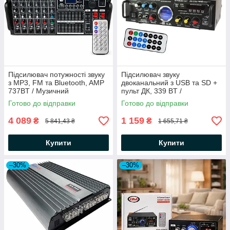
Підсилювач потужності звуку
Підсилювач звуку
з MP3, FM та Bluetooth, AMP
двоканальний з USB та SD +
737BT / Музичний
пульт ДК, 339 BT /
підсилювач звуку / Аудіо
Автомобільний аудіо
Готово до відправки
Готово до відправки
підсилювач / Музичний
підсилювач потужності звуку
підсилювач
4 089
1 159
₴
₴
5 841,43 ₴
1 655,71 ₴
Купити
Купити
–30%
–30%