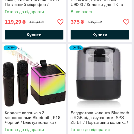
Петличний мікрофон /
U9003 / Колонки для ПК та
Мікрофон петличний
ноутбука / Акустична система
Готово до відправки
В наявності
119,29
375
₴
₴
170,41 ₴
535,71 ₴
Купити
Купити
–30%
–30%
Караоке колонка з 2
Бездротова колонка Bluetooth
мікрофонами Bluetooth, K18,
з RGB підсвічуванням, SPS
Чорний / Блютуз колонка /
Z5 BT / Портативна колонка /
Портативна колонка
Мобільна колонка
Готово до відправки
Готово до відправки