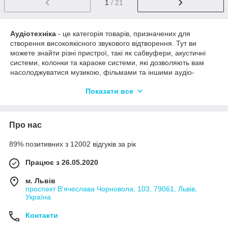
1
/ 21
Аудіотехніка
- це категорія товарів, призначених для
створення високоякісного звукового відтворення. Тут ви
можете знайти різні пристрої, такі як сабвуфери, акустичні
системи, колонки та караоке системи, які дозволяють вам
насолоджуватися музикою, фільмами та іншими аудіо-
контентом із приголомшливим звучанням. Ось короткий опис
Показати все
кожного з цих пристроїв:
Сабвуфери
: Сабвуфери - це аудіопристрої,
спеціально розроблені для відтворення низьких частот.
Про нас
Вони забезпечують глибокі та потужні баси, створюючи
ефект присутності та додаючи глибину звучання.
89% позитивних з 12002 відгуків за рік
Сабвуфери часто використовуються в домашніх
кінотеатрах та аудіо-системах для створення
Працює з 26.05.2020
кінематографічного звукового досвіду.
Акустичні системи
: Акустичні системи включають
м. Львів
пару або кілька колонок, які працюють разом для
проспект В'ячеслава Чорновола, 103, 79061, Львів,
створення стерео або багатоканального звучання.
Україна
Вони забезпечують широкий діапазон звукових частот,
Контакти
включаючи низькі, середні та високі частоти, і дають
можливість насолоджуватися музикою або аудіо-