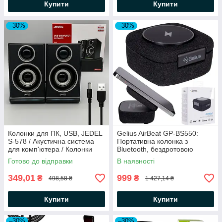
Купити
Купити
–30%
–30%
Колонки для ПК, USB, JEDEL
Gelius AirBeat GP-BS550:
S-578 / Акустична система
Портативна колонка з
для комп'ютера / Колонки
Bluetooth, бездротовою
для ноутбука
зарядкою та Type-C. /
Готово до відправки
В наявності
Бездротова Bluetooth колонка
349,01
999
₴
₴
498,58 ₴
1 427,14 ₴
Купити
Купити
–30%
–30%