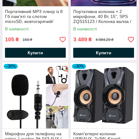
Портативний MP3 плеєр із 8
Портативна колонка + 2
Гб пам'яті та слотом
мікрофони, 40 Вт, 15”, SPS
microSD, жовтогарячий/
ZQS15123 / Колонка валіза /
Музичний плеєр/ Мініплеєр
Караоке-колонка / Bluetooth
В наявності
В наявності
колонка
105
3 489
₴
₴
150 ₴
4 984,29 ₴
Купити
Купити
–30%
–30%
Мікрофон для телефону на
Комп'ютерні колонки
кліпсі, Lavalier JH-043 AUX /
USB/AUX, 2x3W, Kisonli