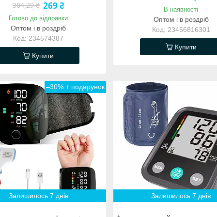
269 ₴
384,29 ₴
В наявності
Готово до відправки
Оптом і в роздріб
Оптом і в роздріб
23456816301
234574387
Купити
Купити
–30%
Залишилось 7 днів
Залишилось 7 днів