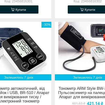
23456816301
23456816302
Купити
Купити
–30%
Залишилось 7 днів
Залишилось 7 днів
ометр автоматичний, від
Тонометр ARM Style BW-
йок і USB, BR-510 / Апарат
Пульсоксиметр на палець
я вимірювання тиску /
Апарат для вимірювання
лектронний тонометр
421,14 ₴
601,63 ₴