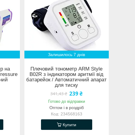
Залишилось 7 днів
р на
Плечовий тонометр ARM Style
Pressure
B02R з індикатором аритмії від
тний
батарейок / Автоматичний апарат
для тиску
239 ₴
341,43 ₴
Готово до відправки
Оптом і в роздріб
234568163
Купити