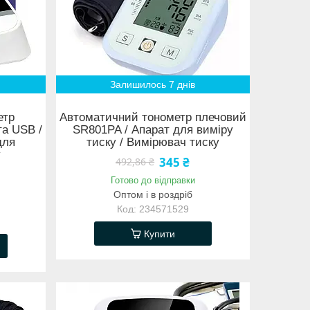
Залишилось 7 днів
етр
Автоматичний тонометр плечовий
та USB /
SR801PA / Апарат для виміру
для
тиску / Вимірювач тиску
у
345 ₴
492,86 ₴
Готово до відправки
Оптом і в роздріб
234571529
Купити