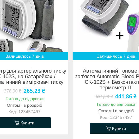
Залишилось 7 днів
Залишилось 7 днів
тр для артеріального тиску
Автоматичний тономет
-102S, на батарейках /
зап'ястя Automatic Blood 
атичний вимірювач тиску
CK-102S + Безконтак
термометр IT
265,23 ₴
378,90 ₴
441,86 ₴
631,23 ₴
Готово до відправки
Готово до відправки
Оптом і в роздріб
Оптом і в роздріб
123457497
123457497
Купити
Купити