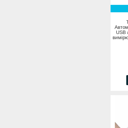
Автом
USB 
вимірю