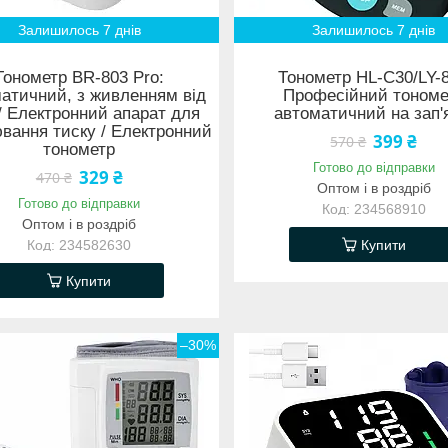
Залишилось 7 днів
Залишилось 7 днів
Тонометр BR-803 Pro:
Тонометр HL-C30/LY-8
атичний, з живленням від
Професійний тономе
/ Електронний апарат для
автоматичний на зап'
вання тиску / Електронний
399 ₴
570 ₴
тонометр
Готово до відправки
329 ₴
470 ₴
Оптом і в роздріб
Готово до відправки
234568910
Оптом і в роздріб
234582630
Купити
Купити
–30%