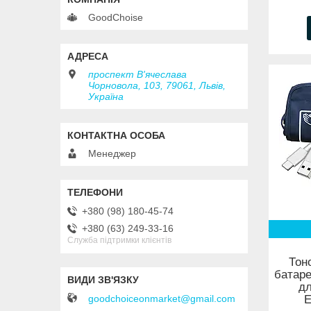
GoodChoise
проспект В'ячеслава
Чорновола, 103, 79061, Львів,
Україна
Менеджер
+380 (98) 180-45-74
+380 (63) 249-33-16
Служба підтримки клієнтів
Тон
батаре
дл
Е
goodchoiceonmarket@gmail.com