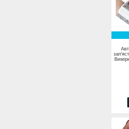
Авт
зап'яс
Вимірю