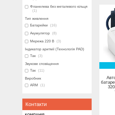
Фланелева без металевого кільця
1
Тип живлення
Батарейки
16
Акумулятор
8
Мережа 220 В
3
Індикатор аритмії (Технологія PAD)
Так
3
Звукове сповіщення
Так
11
Авт
Виробник
батаре
ARM
1
320
Контакти