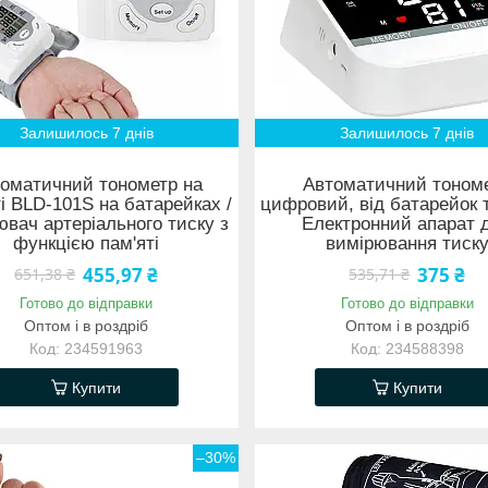
Залишилось 7 днів
Залишилось 7 днів
оматичний тонометр на
Автоматичний тоном
ті BLD-101S на батарейках /
цифровий, від батарейок 
вач артеріального тиску з
Електронний апарат 
функцією пам'яті
вимірювання тиск
455,97 ₴
375 ₴
651,38 ₴
535,71 ₴
Готово до відправки
Готово до відправки
Оптом і в роздріб
Оптом і в роздріб
234591963
234588398
Купити
Купити
–30%