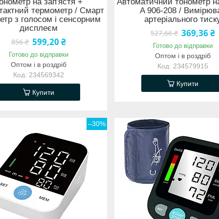
онометр на зап'ястя +
Автоматичний тонометр на
тактний термометр / Смарт
A 906-208 / Вимірюв
етр з голосом і сенсорним
артеріального тиск
дисплеєм
369,36 ₴
527,66 ₴
599,20 ₴
856 ₴
Готово до відправки
Готово до відправки
Оптом і в роздріб
Оптом і в роздріб
234579915
234569342
Купити
Купити
–30%