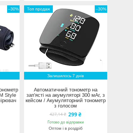
–30%
Топ продаж
–30%
Залишилось 7 днів
онометр
Автоматичний тонометр на
M Style
зап'ясті на акумуляторі 300 мАг, з
мірювач
кейсом / Акумуляторний тонометр
з голосом
299 ₴
427,14 ₴
Готово до відправки
Оптом і в роздріб