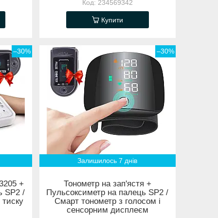
234569342
Купити
–30%
–30%
Залишилось 7 днів
3205 +
Тонометр на зап'ястя +
 SP2 /
Пульсоксиметр на палець SP2 /
 тиску
Смарт тонометр з голосом і
сенсорним дисплеєм