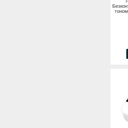
Т
Безкон
тоном