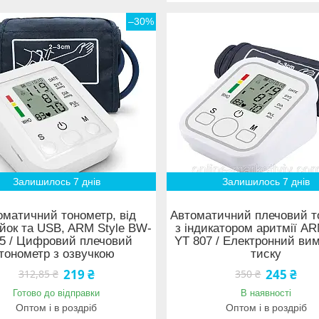
–30%
Залишилось 7 днів
Залишилось 7 днів
оматичний тонометр, від
Автоматичний плечовий т
йок та USB, ARM Style BW-
з індикатором аритмії AR
5 / Цифровий плечовий
YT 807 / Електронний ви
тонометр з озвучкою
тиску
219 ₴
245 ₴
312,85 ₴
350 ₴
Готово до відправки
В наявності
Оптом і в роздріб
Оптом і в роздріб