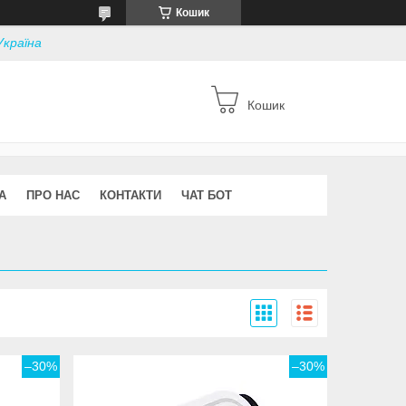
Кошик
Україна
Кошик
А
ПРО НАС
КОНТАКТИ
ЧАТ БОТ
–30%
–30%