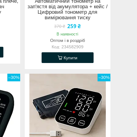
 плече,
Автоматичний тонометр на
ач
зап'ястя від акумулятора + кейс /
у
Цифровий тонометр для
вимірювання тиску
259 ₴
370 ₴
В наявності
Оптом і в роздріб
234582909
Купити
–30%
–30%