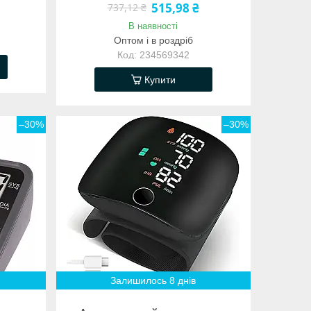
515,98 ₴
737,12 ₴
В наявності
Оптом і в роздріб
234569342
Купити
–30%
–30%
Залишилось 8 днів