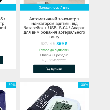
Залишилось 7 днів
5 /
Автоматичний тонометр з
тр
індикатором аритмії, від
ясті
батарейок + USB, S-04 / Апарат
для вимірювання артеріального
тиску
369 ₴
527,14 ₴
Готово до відправки
Оптом і в роздріб
234592221
Купити
–30%
–30%